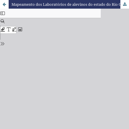
Mapeamento dos Laboratórios de alevinos do estado do Rio Grande do Sul e Desenvolvimento de Marcadores Moleculares para jundiá (Rhamdia sp.)