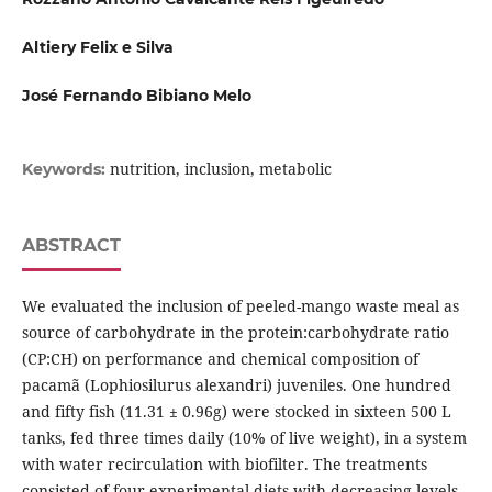
Altiery Felix e Silva
José Fernando Bibiano Melo
nutrition, inclusion, metabolic
Keywords:
ABSTRACT
We evaluated the inclusion of peeled-mango waste meal as
source of carbohydrate in the protein:carbohydrate ratio
(CP:CH) on performance and chemical composition of
pacamã (Lophiosilurus alexandri) juveniles. One hundred
and fifty fish (11.31 ± 0.96g) were stocked in sixteen 500 L
tanks, fed three times daily (10% of live weight), in a system
with water recirculation with biofilter. The treatments
consisted of four experimental diets with decreasing levels