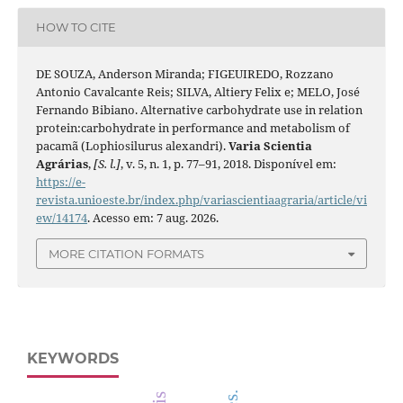
HOW TO CITE
DE SOUZA, Anderson Miranda; FIGEUIREDO, Rozzano
Antonio Cavalcante Reis; SILVA, Altiery Felix e; MELO, José
Fernando Bibiano. Alternative carbohydrate use in relation
protein:carbohydrate in performance and metabolism of
pacamã (Lophiosilurus alexandri).
Varia Scientia
Agrárias
,
[S. l.]
, v. 5, n. 1, p. 77–91, 2018. Disponível em:
https://e-
revista.unioeste.br/index.php/variascientiaagraria/article/vi
ew/14174
. Acesso em: 7 aug. 2026.
MORE CITATION FORMATS
KEYWORDS