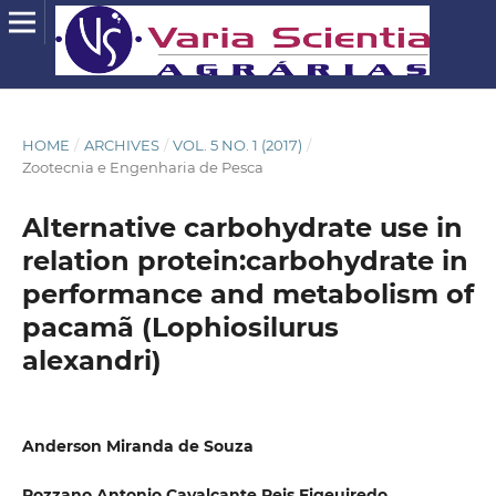
HOME
/
ARCHIVES
/
VOL. 5 NO. 1 (2017)
/
Zootecnia e Engenharia de Pesca
Alternative carbohydrate use in
relation protein:carbohydrate in
performance and metabolism of
pacamã (Lophiosilurus
alexandri)
Anderson Miranda de Souza
Rozzano Antonio Cavalcante Reis Figeuiredo