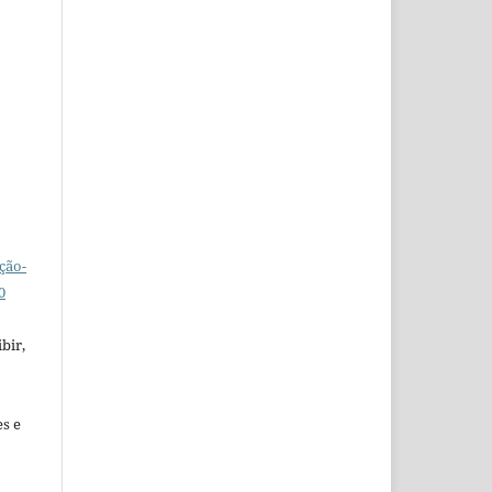
ção-
0
bir,
es e