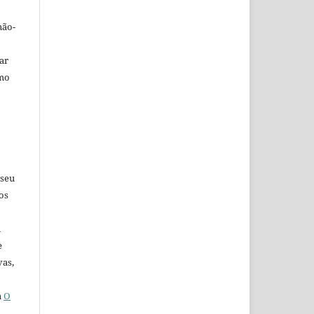
não-
car
omo
 seu
os
u
e
vas,
a
O