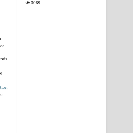
3069
a
s:
rais
ho
tion
do