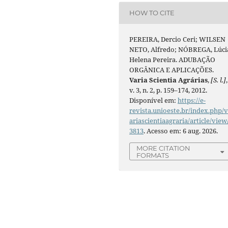
HOW TO CITE
PEREIRA, Dercio Ceri; WILSEN
NETO, Alfredo; NÓBREGA, Lúci
Helena Pereira. ADUBAÇÃO
ORGÂNICA E APLICAÇÕES.
Varia Scientia Agrárias
,
[S. l.]
,
v. 3, n. 2, p. 159–174, 2012.
Disponível em:
https://e-
revista.unioeste.br/index.php/
ariascientiaagraria/article/view
3813
. Acesso em: 6 aug. 2026.
MORE CITATION
FORMATS