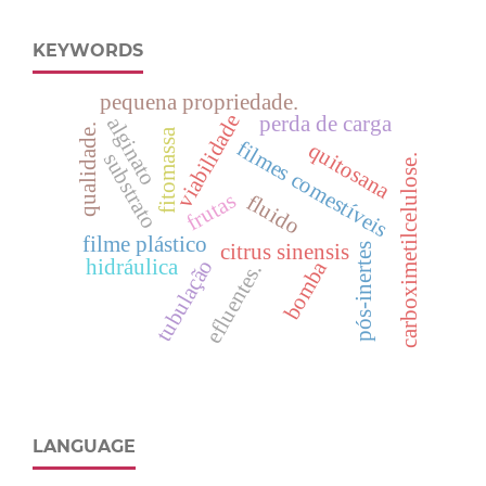
KEYWORDS
pequena propriedade.
viabilidade
perda de carga
alginato
qualidade.
fitomassa
filmes comestíveis
quitosana
substrato
carboximetilcelulose.
frutas
fluido
filme plástico
citrus sinensis
pós-inertes
hidráulica
tubulação
bomba
efluentes.
LANGUAGE