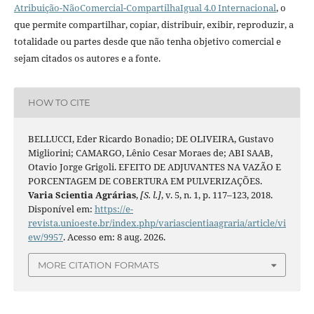
Atribuição-NãoComercial-CompartilhaIgual 4.0 Internacional
, o
que permite compartilhar, copiar, distribuir, exibir, reproduzir, a
totalidade ou partes desde que não tenha objetivo comercial e
sejam citados os autores e a fonte.
HOW TO CITE
BELLUCCI, Eder Ricardo Bonadio; DE OLIVEIRA, Gustavo
Migliorini; CAMARGO, Lênio Cesar Moraes de; ABI SAAB,
Otavio Jorge Grigoli. EFEITO DE ADJUVANTES NA VAZÃO E
PORCENTAGEM DE COBERTURA EM PULVERIZAÇÕES.
Varia Scientia Agrárias
,
[S. l.]
, v. 5, n. 1, p. 117–123, 2018.
Disponível em:
https://e-
revista.unioeste.br/index.php/variascientiaagraria/article/vi
ew/9957
. Acesso em: 8 aug. 2026.
MORE CITATION FORMATS