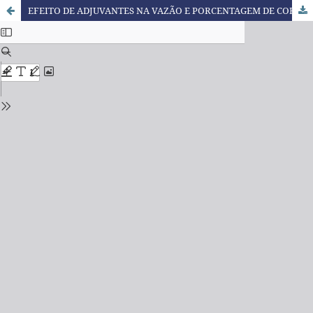
EFEITO DE ADJUVANTES NA VAZÃO E PORCENTAGEM DE COBERTURA EM PULVERIZAÇÕES