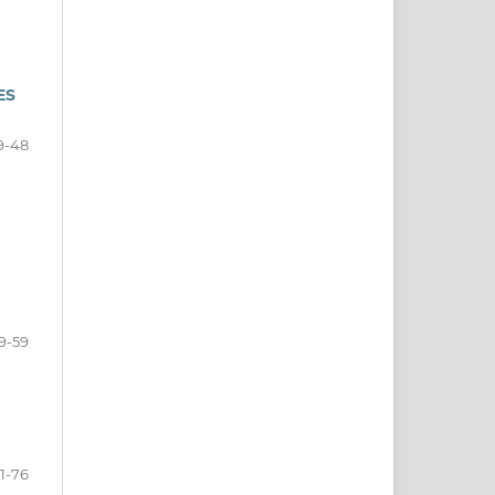
ES
9-48
9-59
1-76