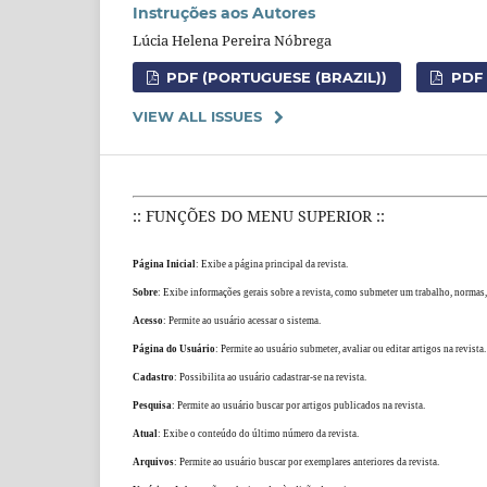
Instruções aos Autores
Lúcia Helena Pereira Nóbrega
PDF (PORTUGUESE (BRAZIL))
PDF 
VIEW ALL ISSUES
:: FUNÇÕES DO MENU SUPERIOR ::
Página Inicial
: Exibe a página principal da revista.
Sobre
: Exibe informações gerais sobre a revista, como submeter um trabalho, normas, 
Acesso
: Permite ao usuário acessar o sistema.
Página do Usuário
: Permite ao usuário submeter, avaliar ou editar artigos na revista.
Cadastro
: Possibilita ao usuário cadastrar-se na revista.
Pesquisa
: Permite ao usuário buscar por artigos publicados na revista.
Atual
: Exibe o conteúdo do último número da revista.
Arquivos
: Permite ao usuário buscar por exemplares anteriores da revista.