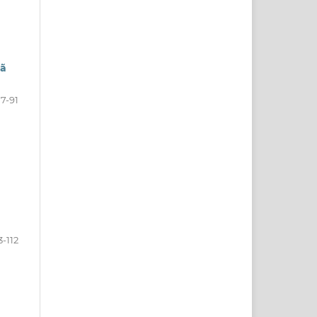
mã
7-91
3-112