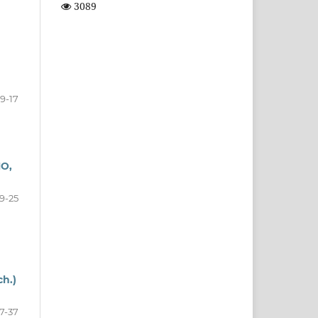
3089
9-17
O,
19-25
h.)
7-37