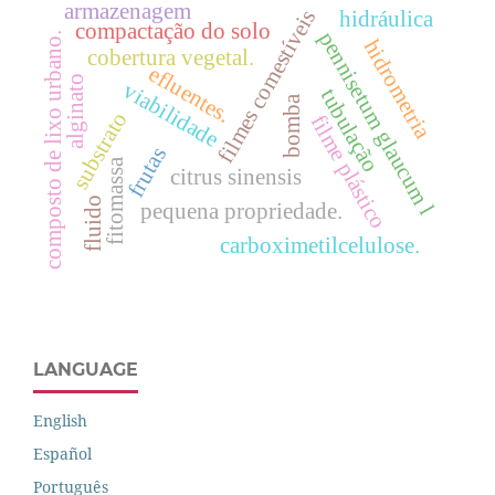
armazenagem
filmes comestíveis
hidráulica
compactação do solo
pennisetum glaucum l
composto de lixo urbano.
hidrometria
cobertura vegetal.
efluentes.
alginato
viabilidade
tubulação
bomba
substrato
filme plástico
frutas
fitomassa
citrus sinensis
fluido
pequena propriedade.
carboximetilcelulose.
LANGUAGE
English
Español
Português