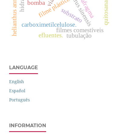
helianthus annus l
citrus sinensis
diafragma
filme plástico
bomba
quitosana
substrato
carboximetilcelulose.
filmes comestíveis
efluentes.
tubulação
LANGUAGE
English
Español
Português
INFORMATION