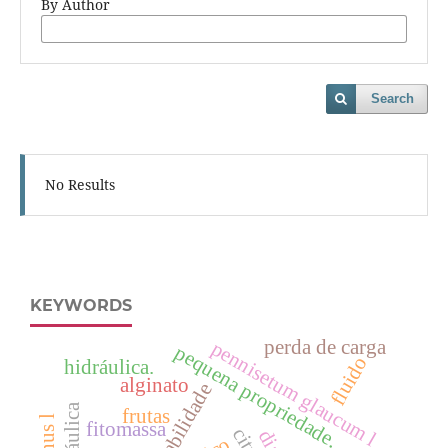
By Author
Search
No Results
KEYWORDS
perda de carga
pennisetum glaucum l
pequena propriedade.
fluido
hidráulica.
alginato
viabilidade
hidráulica
frutas
fitomassa