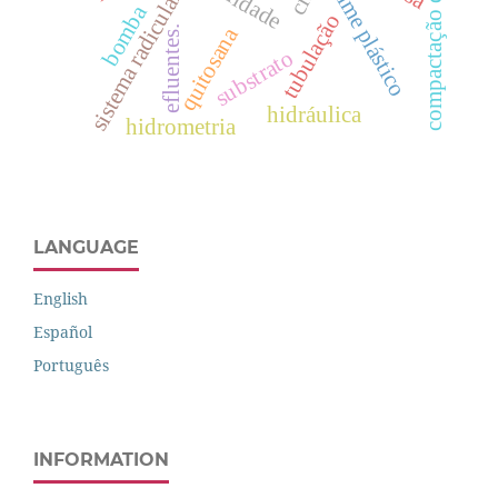
compactação do solo
filme plástico
sistema radicular
bomba
tubulação
quitosana
efluentes.
substrato
hidráulica
hidrometria
LANGUAGE
English
Español
Português
INFORMATION