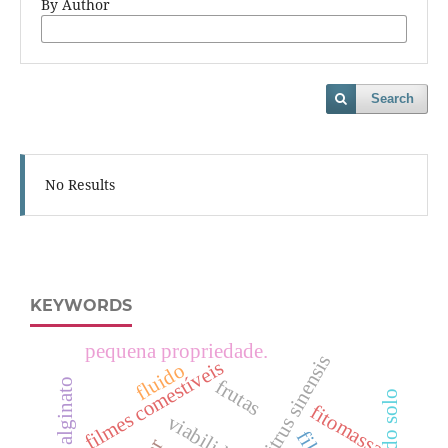
By Author
Search
No Results
KEYWORDS
pequena propriedade.
citrus sinensis
filmes comestíveis
fluido
frutas
alginato
fitomassa
viabilidade