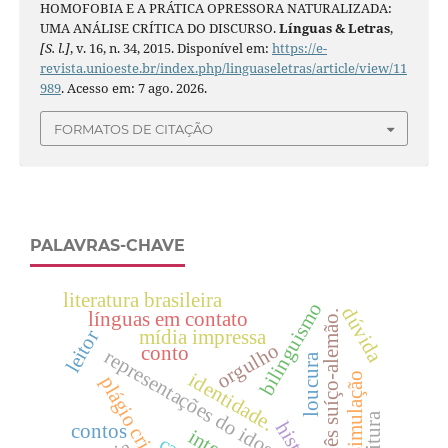
HOMOFOBIA E A PRÁTICA OPRESSORA NATURALIZADA:
UMA ANÁLISE CRÍTICA DO DISCURSO.
Línguas & Letras
,
[S. l.]
, v. 16, n. 34, 2015. Disponível em:
https://e-
revista.unioeste.br/index.php/linguaseletras/article/view/11
989
. Acesso em: 7 ago. 2026.
FORMATOS DE CITAÇÃO
PALAVRAS-CHAVE
literatura brasileira
bilinguismo
dúvida
português suíço-alemão.
línguas em contato
leitor
mídia impressa
orgulho
conto
representações do idoso
loucura
identidade.
dissimulação
plágio criativo
leitura
contos