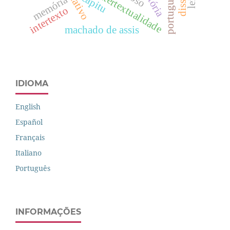
história
intertextualidade
capitu
memória
intertexto
machado de assis
IDIOMA
English
Español
Français
Italiano
Português
INFORMAÇÕES