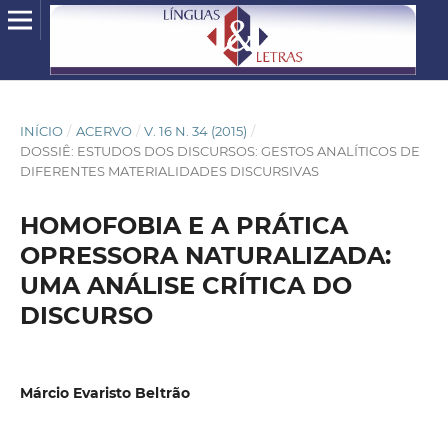
INÍCIO
/
ACERVO
/
V. 16 N. 34 (2015)
/
DOSSIÊ: ESTUDOS DOS DISCURSOS: GESTOS ANALÍTICOS DE
DIFERENTES MATERIALIDADES DISCURSIVAS
HOMOFOBIA E A PRÁTICA
OPRESSORA NATURALIZADA:
UMA ANÁLISE CRÍTICA DO
DISCURSO
Márcio Evaristo Beltrão