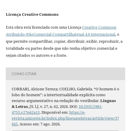
Licença Creative Commons
Esta obra está licenciada com uma Licença
Creative Commons
Atribuição-NãoComercial-CompartilhaIgual 4.0 Internacional
, o
que permite compartilhar, copiar, distribuir, exibir, reproduzir, a
totalidade ou partes desde que não tenha objetivo comercial e
sejam citados os autores e a fonte.
COMO CITAR
CORBARI, Alcione Tereza; COELHO, Gabriela. “O homem é o
lobo do homem”: a intertextualidade explícita como
recurso argumentativo na redação do vestibular.
Línguas
& Letras
,
[S. l.]
, v. 27, n. 62, 2026. DOI:
10.5935/1981-
4755.v27n62a15
. Disponível em:
https://e-
revista.unioeste.br/index.php/linguaseletras/article/view/37
665
. Acesso em: 7 ago. 2026.