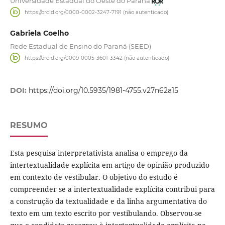
Universidade Estadual do Oeste do Paraná
https://orcid.org/0000-0002-3247-7191 (não autenticado)
Gabriela Coelho
Rede Estadual de Ensino do Paraná (SEED)
https://orcid.org/0009-0005-3601-3342 (não autenticado)
DOI:
https://doi.org/10.5935/1981-4755.v27n62a15
RESUMO
Esta pesquisa interpretativista analisa o emprego da
intertextualidade explícita em artigo de opinião produzido
em contexto de vestibular. O objetivo do estudo é
compreender se a intertextualidade explícita contribui para
a construção da textualidade e da linha argumentativa do
texto em um texto escrito por vestibulando. Observou-se