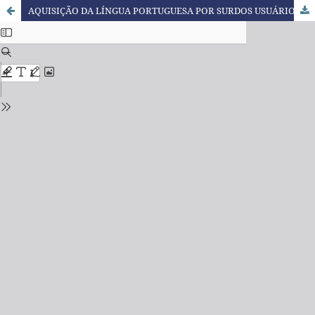
AQUISIÇÃO DA LÍNGUA PORTUGUESA POR SURDOS USUÁRIOS DE LIBRAS: ANALISANDO ALGUMAS PRÁTICAS