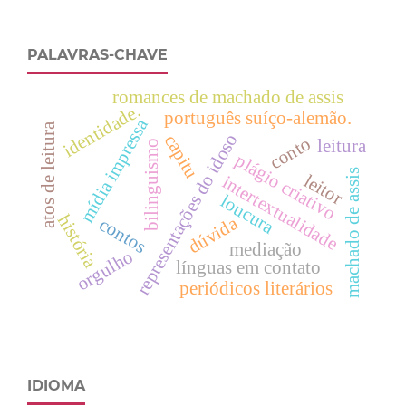
PALAVRAS-CHAVE
romances de machado de assis
identidade.
português suíço-alemão.
mídia impressa
atos de leitura
representações do idoso
capitu
conto
leitura
bilinguismo
plágio criativo
machado de assis
leitor
intertextualidade
loucura
história
dúvida
contos
mediação
orgulho
línguas em contato
periódicos literários
IDIOMA