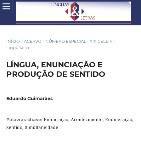
INÍCIO
/
ACERVO
/
NÚMERO ESPECIAL - XIX CELLIP
/
Linguística
LÍNGUA, ENUNCIAÇÃO E
PRODUÇÃO DE SENTIDO
Eduardo Guimarães
Enunciação, Acontecimento, Enumeração,
Palavras-chave:
Sentido, Simultaneidade