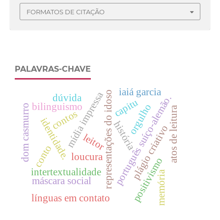
FORMATOS DE CITAÇÃO
PALAVRAS-CHAVE
iaiá garcia
mídia impressa
representações do idoso
dúvida
português suíço-alemão.
capitu
bilinguismo
orgulho
dom casmurro
atos de leitura
contos
identidade.
história
plágio criativo
leitor
conto
loucura
positivismo
intertextualidade
memória
máscara social
línguas em contato