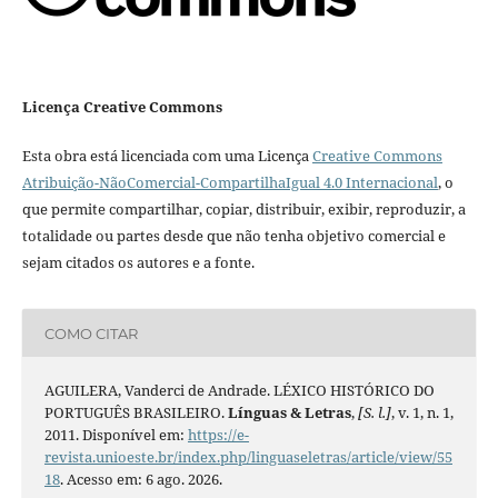
Licença Creative Commons
Esta obra está licenciada com uma Licença
Creative Commons
Atribuição-NãoComercial-CompartilhaIgual 4.0 Internacional
, o
que permite compartilhar, copiar, distribuir, exibir, reproduzir, a
totalidade ou partes desde que não tenha objetivo comercial e
sejam citados os autores e a fonte.
COMO CITAR
AGUILERA, Vanderci de Andrade. LÉXICO HISTÓRICO DO
PORTUGUÊS BRASILEIRO.
Línguas & Letras
,
[S. l.]
, v. 1, n. 1,
2011. Disponível em:
https://e-
revista.unioeste.br/index.php/linguaseletras/article/view/55
18
. Acesso em: 6 ago. 2026.