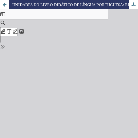
UNIDADES DO LIVRO DIDÁTICO DE LÍNGUA PORTUGUESA: REFLEXÕES SOBRE O ENSINO DOS CONTEÚDOS TIDOS COMO GRAMATICAIS