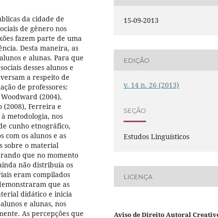
úblicas da cidade de
15-09-2013
sociais de gênero nos
lexões fazem parte de uma
ncia. Desta maneira, as
alunos e alunas. Para que
EDIÇÃO
 sociais desses alunos e
 versam a respeito de
v. 14 n. 26 (2013)
mação de professores:
, Woodward (2004),
 (2008), Ferreira e
SEÇÃO
 à metodologia, nos
de cunho etnográfico,
os com os alunos e as
Estudos Linguísticos
 sobre o material
mbrando que no momento
inda não distribuía os
eriais eram compilados
LICENÇA
s demonstraram que as
rial didático e inicia
alunos e alunas, nos
amente. As percepções que
Aviso de Direito Autoral Creativ