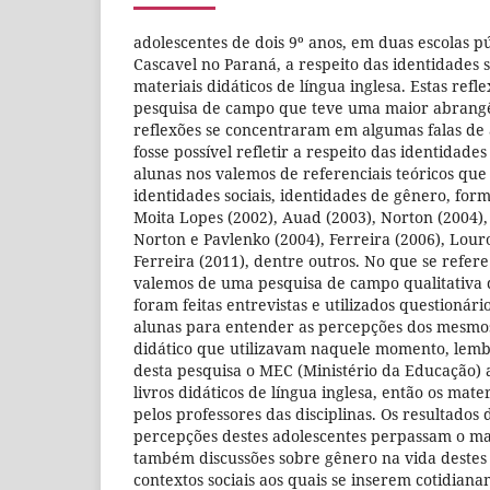
adolescentes de dois 9º anos, em duas escolas p
Cascavel no Paraná, a respeito das identidades 
materiais didáticos de língua inglesa. Estas ref
pesquisa de campo que teve uma maior abrangê
reflexões se concentraram em algumas falas de 
fosse possível refletir a respeito das identidades
alunas nos valemos de referenciais teóricos que
identidades sociais, identidades de gênero, for
Moita Lopes (2002), Auad (2003), Norton (2004)
Norton e Pavlenko (2004), Ferreira (2006), Louro
Ferreira (2011), dentre outros. No que se refere
valemos de uma pesquisa de campo qualitativa 
foram feitas entrevistas e utilizados questionári
alunas para entender as percepções dos mesmos
didático que utilizavam naquele momento, le
desta pesquisa o MEC (Ministério da Educação) a
livros didáticos de língua inglesa, então os mat
pelos professores das disciplinas. Os resultado
percepções destes adolescentes perpassam o mate
também discussões sobre gênero na vida destes 
contextos sociais aos quais se inserem cotidian