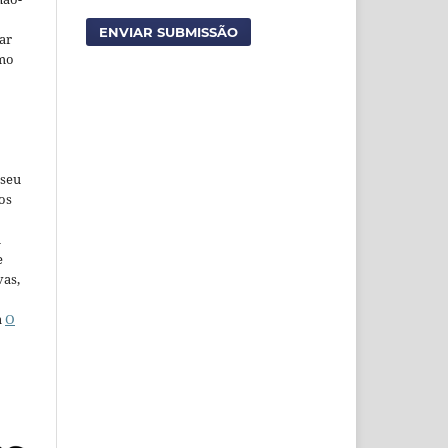
ENVIAR SUBMISSÃO
car
omo
 seu
os
u
e
vas,
a
O