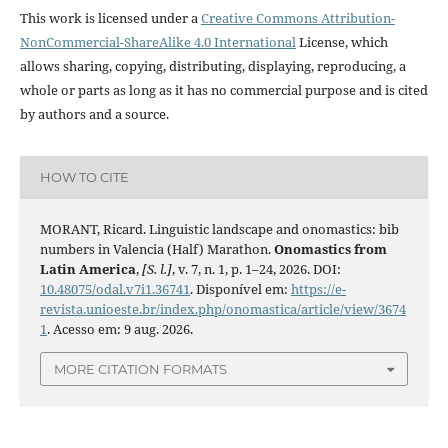
This work is licensed under a
Creative Commons Attribution-
NonCommercial-ShareAlike 4.0 International
License, which
allows sharing, copying, distributing, displaying, reproducing, a
whole or parts as long as it has no commercial purpose and is cited
by authors and a source.
HOW TO CITE
MORANT, Ricard. Linguistic landscape and onomastics: bib
numbers in Valencia (Half) Marathon.
Onomastics from
Latin America
,
[S. l.]
, v. 7, n. 1, p. 1–24, 2026. DOI:
10.48075/odal.v7i1.36741
. Disponível em:
https://e-
revista.unioeste.br/index.php/onomastica/article/view/3674
1
. Acesso em: 9 aug. 2026.
MORE CITATION FORMATS