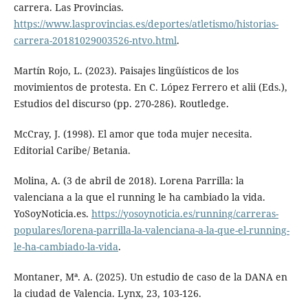
carrera. Las Provincias.
https://www.lasprovincias.es/deportes/atletismo/historias-
carrera-20181029003526-ntvo.html
.
Martín Rojo, L. (2023). Paisajes lingüísticos de los
movimientos de protesta. En C. López Ferrero et alii (Eds.),
Estudios del discurso (pp. 270-286). Routledge.
McCray, J. (1998). El amor que toda mujer necesita.
Editorial Caribe/ Betania.
Molina, A. (3 de abril de 2018). Lorena Parrilla: la
valenciana a la que el running le ha cambiado la vida.
YoSoyNoticia.es.
https://yosoynoticia.es/running/carreras-
populares/lorena-parrilla-la-valenciana-a-la-que-el-running-
le-ha-cambiado-la-vida
.
Montaner, Mª. A. (2025). Un estudio de caso de la DANA en
la ciudad de Valencia. Lynx, 23, 103-126.