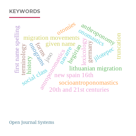
KEYWORDS
otomíes
anthroponomy
first name spelling
onomastics
truncation
migration movements
lexicology
given name
germany
forms
onograms
hegirian
terminology
jilotepec
navarre
antroponomastics
jaso
history
lithuanian migration
social class
new spain 16th
socioantroponomastics
20th and 21st centuries
Open Journal Systems