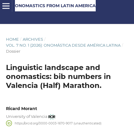
ONOMASTICS FROM LATIN AMERICA
HOME
/
ARCHIVES
/
VOL. 7 NO. 1 (2026): ONOMÁSTICA DESDE AMÉRICA LATINA
/
Dossier
Linguistic landscape and
onomastics: bib numbers in
Valencia (Half) Marathon.
Ricard Morant
University of Valencia
https://orcid.org/0000-0003-1670-9017 (unauthenticated)