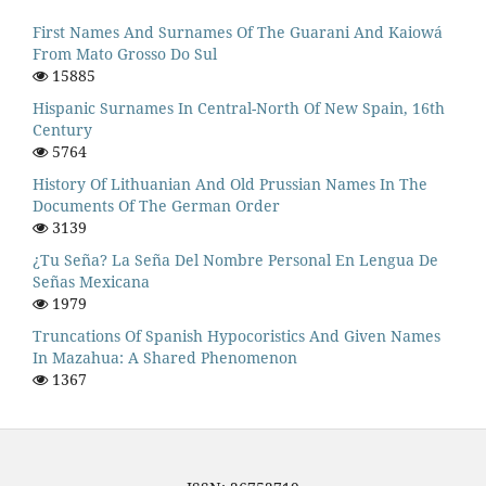
First Names And Surnames Of The Guarani And Kaiowá
From Mato Grosso Do Sul
15885
Hispanic Surnames In Central-North Of New Spain, 16th
Century
5764
History Of Lithuanian And Old Prussian Names In The
Documents Of The German Order
3139
¿Tu Seña? La Seña Del Nombre Personal En Lengua De
Señas Mexicana
1979
Truncations Of Spanish Hypocoristics And Given Names
In Mazahua: A Shared Phenomenon
1367