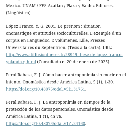
México: UNAM / FES Acatlán / Plaza y Valdez Editores.
(Lingüística).
López Franco, Y. G. 2001. Le prénom : situation
onomastique et attitudes socioculturelles. L’exemple d’un
corpus en Languedoc. 2 volúmenes. Lille, Presses
Universitaires du Septentrion. (Tesis a la carta). URL:
http://www.diffusiontheses.fr/28949-these-de-lopez-franco-
yolanda-g.html
(Consultado el 20 de enero de 2025).
Peral Rabasa, F. J. Cómo hacer antroponimia sin morir en el
intento. Onomástica desde América Latina, 5 (1), 1-30.
https://doi.org/10.48075/odal.v5i1.31761
.
Peral Rabasa, F. J. La antroponimia en tiempos de la
protección de los datos personales. Onomástica desde
América Latina, 1 (1), 45-76.
https://doi.org/10.48075/odal.v1i1.24160
.