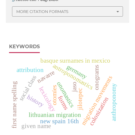
MORE CITATION FORMATS
KEYWORDS
basque surnames in mexico
antroponomastics
germany
onograms
attribution
navarre
social class
migration movements
onomastics
first name spelling
jaso
anthroponomy
otomíes
lexicology
jilotepec
history
forms
colonization
lithuanian migration
new spain 16th
given name