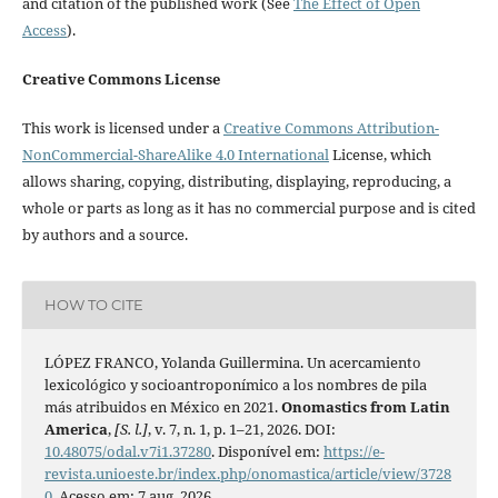
and citation of the published work (See
The Effect of Open
Access
).
Creative Commons License
This work is licensed under a
Creative Commons Attribution-
NonCommercial-ShareAlike 4.0 International
License, which
allows sharing, copying, distributing, displaying, reproducing, a
whole or parts as long as it has no commercial purpose and is cited
by authors and a source.
HOW TO CITE
LÓPEZ FRANCO, Yolanda Guillermina. Un acercamiento
lexicológico y socioantroponímico a los nombres de pila
más atribuidos en México en 2021.
Onomastics from Latin
America
,
[S. l.]
, v. 7, n. 1, p. 1–21, 2026. DOI:
10.48075/odal.v7i1.37280
. Disponível em:
https://e-
revista.unioeste.br/index.php/onomastica/article/view/3728
0
. Acesso em: 7 aug. 2026.