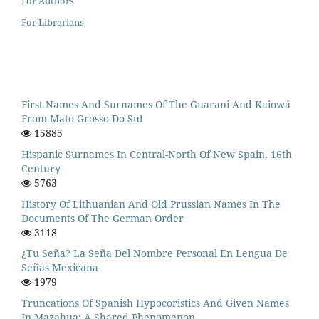
For Authors
For Librarians
First Names And Surnames Of The Guarani And Kaiowá
From Mato Grosso Do Sul
15885
Hispanic Surnames In Central-North Of New Spain, 16th
Century
5763
History Of Lithuanian And Old Prussian Names In The
Documents Of The German Order
3118
¿Tu Seña? La Seña Del Nombre Personal En Lengua De
Señas Mexicana
1979
Truncations Of Spanish Hypocoristics And Given Names
In Mazahua: A Shared Phenomenon