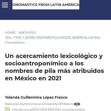
ONOMASTICS FROM LATIN AMERICA
HOME
/
ARCHIVES
/
VOL. 7 NO. 1 (2026): ONOMÁSTICA DESDE AMÉRICA LATINA
/
Translations
Un acercamiento lexicológico y
socioantroponímico a los
nombres de pila más atribuidos
en México en 2021
Yolanda Guillermina López Franco
National Autonomous University of Mexico
https://orcid.org/0000-0002-9306-6564 (unauthenticated)