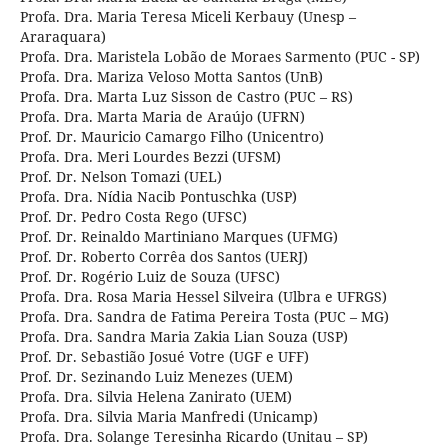
Profa. Dra. Maria Teresa Miceli Kerbauy (Unesp –
Araraquara)
Profa. Dra. Maristela Lobão de Moraes Sarmento (PUC - SP)
Profa. Dra. Mariza Veloso Motta Santos (UnB)
Profa. Dra. Marta Luz Sisson de Castro (PUC – RS)
Profa. Dra. Marta Maria de Araújo (UFRN)
Prof. Dr. Mauricio Camargo Filho (Unicentro)
Profa. Dra. Meri Lourdes Bezzi (UFSM)
Prof. Dr. Nelson Tomazi (UEL)
Profa. Dra. Nídia Nacib Pontuschka (USP)
Prof. Dr. Pedro Costa Rego (UFSC)
Prof. Dr. Reinaldo Martiniano Marques (UFMG)
Prof. Dr. Roberto Corrêa dos Santos (UERJ)
Prof. Dr. Rogério Luiz de Souza (UFSC)
Profa. Dra. Rosa Maria Hessel Silveira (Ulbra e UFRGS)
Profa. Dra. Sandra de Fatima Pereira Tosta (PUC – MG)
Profa. Dra. Sandra Maria Zakia Lian Souza (USP)
Prof. Dr. Sebastião Josué Votre (UGF e UFF)
Prof. Dr. Sezinando Luiz Menezes (UEM)
Profa. Dra. Silvia Helena Zanirato (UEM)
Profa. Dra. Silvia Maria Manfredi (Unicamp)
Profa. Dra. Solange Teresinha Ricardo (Unitau – SP)