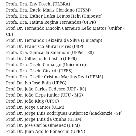
Profa. Dra. Eny Toschi (ULBRA)
Profa. Dra. Estela Maris Giordano (UFSM)
Profa. Dra. Esther Luíza Lemos Hein (Unioeste)
Profa. Dra. Fátima Regina Fernandes (UFPR)
Prof. Dr. Fernando Lincoln Carneiro Leão Mattos (Unifor -
CE)
Prof. Dr. Fernando Teixeira da Silva (Unicamp)
Prof. Dr. Francisco Murari Pires (USP)
Profa. Dra. Giancarla Salamoni (UFPel - RS)
Prof. Dr. Gilberto de Castro (UFPR)
Profa. Dra. Gisele Camargo (Unicentro)
Profa. Dra. Gisele Girardi (UFES)
Profa. Dra. Giselle Cristina Martins Real (UEMS)
Prof. Dr. Ivo José Both (UEPG)
Prof. Dr. João Carlos Tedesco (UPF - RS)
Prof. Dr. João Cleps Junior (UFU - MG)
Prof. Dr. João Klug (UFSC)
Prof. Dr. Jorge Cantos (UEM)
Prof. Dr. Jorge Luis Rodrigues Gutierrez (Mackenzie - SP)
Prof. Dr. Jorge Luiz da Cunha (UFSM)
Prof. Dr. José Carlos Gimenez (UEM)
Prof. Dr. Juan Adolfo Bonaccini (UFRN)