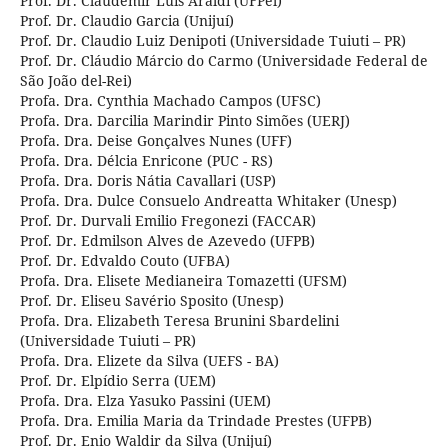
Prof. Dr. Claudemir Luis Araldi (UFPel)
Prof. Dr. Claudio Garcia (Unijuí)
Prof. Dr. Claudio Luiz Denipoti (Universidade Tuiuti – PR)
Prof. Dr. Cláudio Márcio do Carmo (Universidade Federal de
São João del-Rei)
Profa. Dra. Cynthia Machado Campos (UFSC)
Profa. Dra. Darcilia Marindir Pinto Simões (UERJ)
Profa. Dra. Deise Gonçalves Nunes (UFF)
Profa. Dra. Délcia Enricone (PUC - RS)
Profa. Dra. Doris Nátia Cavallari (USP)
Profa. Dra. Dulce Consuelo Andreatta Whitaker (Unesp)
Prof. Dr. Durvali Emilio Fregonezi (FACCAR)
Prof. Dr. Edmilson Alves de Azevedo (UFPB)
Prof. Dr. Edvaldo Couto (UFBA)
Profa. Dra. Elisete Medianeira Tomazetti (UFSM)
Prof. Dr. Eliseu Savério Sposito (Unesp)
Profa. Dra. Elizabeth Teresa Brunini Sbardelini
(Universidade Tuiuti – PR)
Profa. Dra. Elizete da Silva (UEFS - BA)
Prof. Dr. Elpídio Serra (UEM)
Profa. Dra. Elza Yasuko Passini (UEM)
Profa. Dra. Emilia Maria da Trindade Prestes (UFPB)
Prof. Dr. Enio Waldir da Silva (Unijuí)