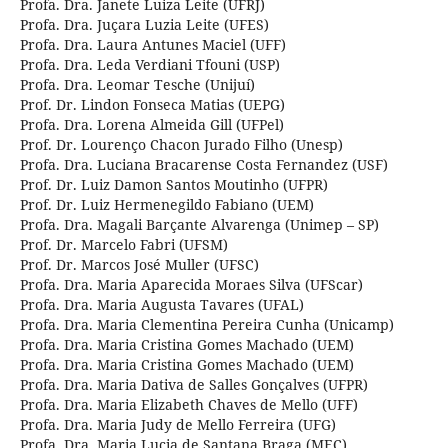
Profa. Dra. Janete Luiza Leite (UFRJ)
Profa. Dra. Juçara Luzia Leite (UFES)
Profa. Dra. Laura Antunes Maciel (UFF)
Profa. Dra. Leda Verdiani Tfouni (USP)
Profa. Dra. Leomar Tesche (Unijuí)
Prof. Dr. Lindon Fonseca Matias (UEPG)
Profa. Dra. Lorena Almeida Gill (UFPel)
Prof. Dr. Lourenço Chacon Jurado Filho (Unesp)
Profa. Dra. Luciana Bracarense Costa Fernandez (USF)
Prof. Dr. Luiz Damon Santos Moutinho (UFPR)
Prof. Dr. Luiz Hermenegildo Fabiano (UEM)
Profa. Dra. Magali Barçante Alvarenga (Unimep – SP)
Prof. Dr. Marcelo Fabri (UFSM)
Prof. Dr. Marcos José Muller (UFSC)
Profa. Dra. Maria Aparecida Moraes Silva (UFScar)
Profa. Dra. Maria Augusta Tavares (UFAL)
Profa. Dra. Maria Clementina Pereira Cunha (Unicamp)
Profa. Dra. Maria Cristina Gomes Machado (UEM)
Profa. Dra. Maria Cristina Gomes Machado (UEM)
Profa. Dra. Maria Dativa de Salles Gonçalves (UFPR)
Profa. Dra. Maria Elizabeth Chaves de Mello (UFF)
Profa. Dra. Maria Judy de Mello Ferreira (UFG)
Profa. Dra. Maria Lucia de Santana Braga (MEC)