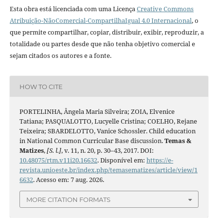
Esta obra está licenciada com uma Licença
Creative Commons
Atribuição-NãoComercial-CompartilhaIgual 4.0 Internacional
, o
que permite compartilhar, copiar, distribuir, exibir, reproduzir, a
totalidade ou partes desde que não tenha objetivo comercial e
sejam citados os autores e a fonte.
HOW TO CITE
PORTELINHA, Ângela Maria Silveira; ZOIA, Elvenice
Tatiana; PASQUALOTTO, Lucyelle Cristina; COELHO, Rejane
Teixeira; SBARDELOTTO, Vanice Schossler. Child education
in National Common Curricular Base discussion.
Temas &
Matizes
,
[S. l.]
, v. 11, n. 20, p. 30–43, 2017. DOI:
10.48075/rtm.v11i20.16632
. Disponível em:
https://e-
revista.unioeste.br/index.php/temasematizes/article/view/1
6632
. Acesso em: 7 aug. 2026.
MORE CITATION FORMATS