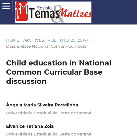
HOME
/
ARCHIVES
/
VOL. 11 NO. 20 (2017)
/
Dossiê: Base Nacional Comum Curricular
Child education in National
Common Curricular Base
discussion
Ângela Maria Silveira Portelinha
Universidade Estadual do Oeste do Paraná.
Elvenice Tatiana Zoia
Universidade Estadual do Oeste do Paraná.