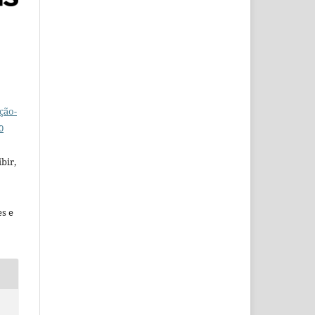
ção-
0
bir,
es e