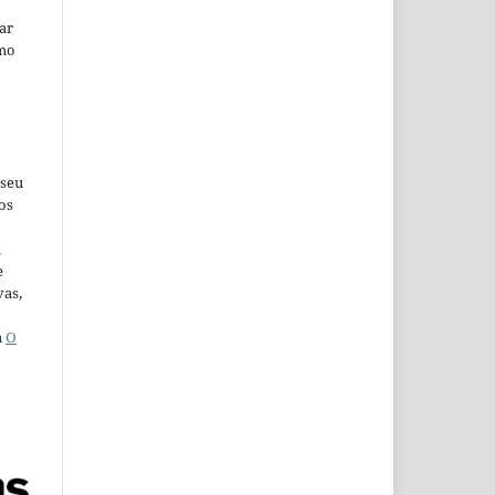
car
omo
 seu
os
u
e
vas,
a
O