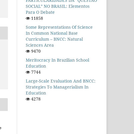
PARTICULARIDADES DA “QUESTÃO
SOCIAL” NO BRASIL: Elementos
Para O Debate
11858
Some Representations Of Science
In Common National Base
Curriculum – BNCC: Natural
Sciences Area
9470
Meritocracy In Brazilian School
Education
7744
Large-Scale Evaluation And BNCC:
Strategies To Managerialism In
Education
4278
e