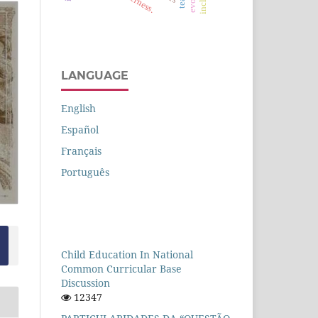
otherness.
LANGUAGE
English
Español
Français
Português
Child Education In National
Common Curricular Base
Discussion
12347