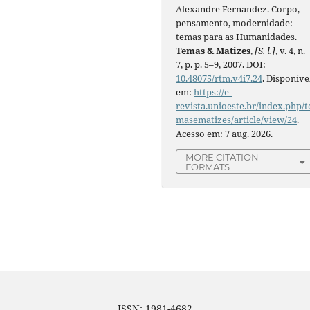
Alexandre Fernandez. Corpo,
pensamento, modernidade:
temas para as Humanidades.
Temas & Matizes
,
[S. l.]
, v. 4, n.
7, p. p. 5–9, 2007. DOI:
10.48075/rtm.v4i7.24
. Disponíve
em:
https://e-
revista.unioeste.br/index.php/t
masematizes/article/view/24
.
Acesso em: 7 aug. 2026.
MORE CITATION
FORMATS
ISSN: 1981-4682