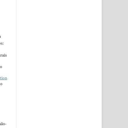
a
s:
rais
ho
tion
do
não-