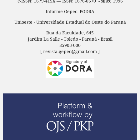
e-ISSN: 1679-415X — ISSN: 1676-0670 - since 1996
Informe Gepec- PGDRA
Unioeste - Universidade Estadual do Oeste do Paraná
Rua da Faculdade, 645
Jardim La Salle - Toledo - Paraná - Brasil
85903-000
[ revista.gepec@gmail.com ]