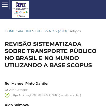
HOME
/
ARCHIVES
/
VOL. 22 NO. 2 (2018)
/
Artigos
REVISÃO SISTEMATIZADA
SOBRE TRANSPORTE PÚBLICO
NO BRASIL E NO MUNDO
UTILIZANDO A BASE SCOPUS
Rui Manuel Pinto Dantier
UCAM-Campos
https://orcid.org/0000-0003-3235-9205 (unauthenticated)
Aldo Shimoya