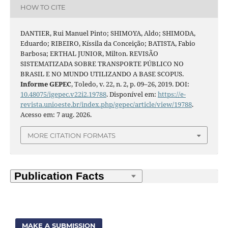
HOW TO CITE
DANTIER, Rui Manuel Pinto; SHIMOYA, Aldo; SHIMODA,
Eduardo; RIBEIRO, Kíssila da Conceição; BATISTA, Fabio
Barbosa; ERTHAL JUNIOR, Milton. REVISÃO
SISTEMATIZADA SOBRE TRANSPORTE PÚBLICO NO
BRASIL E NO MUNDO UTILIZANDO A BASE SCOPUS.
Informe GEPEC
, Toledo, v. 22, n. 2, p. 09–26, 2019. DOI:
10.48075/igepec.v22i2.19788
. Disponível em:
https://e-
revista.unioeste.br/index.php/gepec/article/view/19788
.
Acesso em: 7 aug. 2026.
MORE CITATION FORMATS
MAKE A SUBMISSION