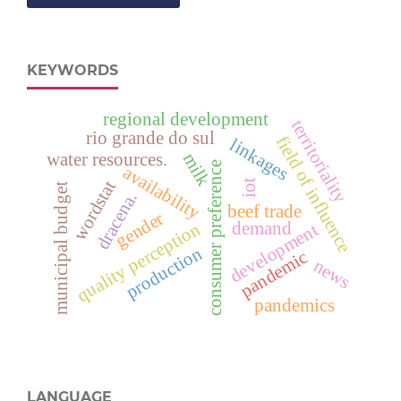
KEYWORDS
regional development
territoriality
rio grande do sul
field of influence
linkages
milk
water resources.
consumer preference
availability
wordstat
iot
municipal budget
dracena.
beef trade
gender
demand
quality perception
development
production
pandemic
news
pandemics
LANGUAGE