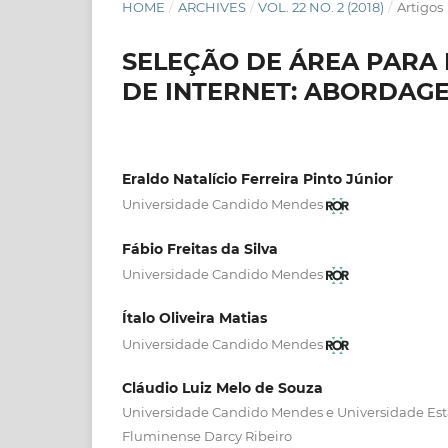
HOME
/
ARCHIVES
/
VOL. 22 NO. 2 (2018)
/
Artigos
SELEÇÃO DE ÁREA PARA
DE INTERNET: ABORDAGE
Eraldo Natalício Ferreira Pinto Júnior
Universidade Candido Mendes
Fábio Freitas da Silva
Universidade Candido Mendes
Ítalo Oliveira Matias
Universidade Candido Mendes
Cláudio Luiz Melo de Souza
Universidade Candido Mendes e Universidade Est
Fluminense Darcy Ribeiro