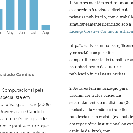
1. Autores mantém os direitos auto
e concedem à revista o direito de
primeira publicação, com o trabal
simultaneamente licenciado sob a
Licença Creative Commons Attribu
-
http://creativecommons.org/licens
y-nc-sa/4.0 -que permite o
compartilhamento do trabalho co
reconhecimento da autoria e
publicação inicial nesta revista.
ersidade Candido
2. Autores têm autorização para
a Computacional pela
assumir contratos adicionais
specialista em
separadamente, para distribuição 
úlio Vargas - FGV (2009)
exclusiva da versão do trabalho
Universidade Candido
publicada nesta revista (ex.: publi
sta em médios, grandes
em repositório institucional ou c
ios e joint venture, que
capítulo de livro), com
oramento e controle da