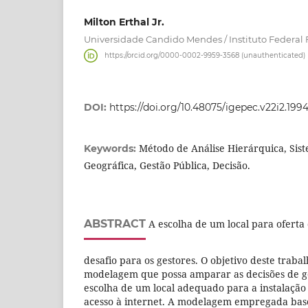
Milton Erthal Jr.
Universidade Candido Mendes / Instituto Federal
https://orcid.org/0000-0002-9959-3568 (unauthenticated)
DOI:
https://doi.org/10.48075/igepec.v22i2.1994
Método de Análise Hierárquica, Sis
Keywords:
Geográfica, Gestão Pública, Decisão.
ABSTRACT
A escolha de um local para oferta 
desafio para os gestores. O objetivo deste traba
modelagem que possa amparar as decisões de ge
escolha de um local adequado para a instalação
acesso à internet. A modelagem empregada bas