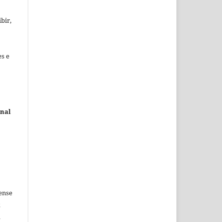
bir,
es e
rnal
ense
k
d