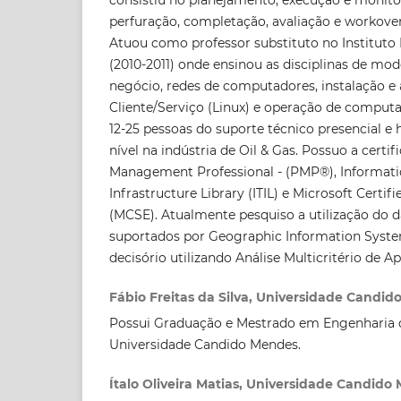
perfuração, completação, avaliação e workover
Atuou como professor substituto no Instituto
(2010-2011) onde ensinou as disciplinas de m
negócio, redes de computadores, instalação e
Cliente/Serviço (Linux) e operação de computa
12-25 pessoas do suporte técnico presencial e 
nível na indústria de Oil & Gas. Possuo a certif
Management Professional - (PMP®), Informat
Infrastructure Library (ITIL) e Microsoft Certif
(MCSE). Atualmente pesquiso a utilização do d
suportados por Geographic Information Syste
decisório utilizando Análise Multicritério de A
Fábio Freitas da Silva, Universidade Candi
Possui Graduação e Mestrado em Engenharia 
Universidade Candido Mendes.
Ítalo Oliveira Matias, Universidade Candido