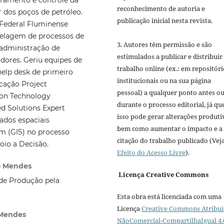
reconhecimento de autoria e
 dos poços de petróleo.
publicação inicial nesta revista.
 Federal Fluminense
odelagem de processos de
3. Autores têm permissão e são
 administração de
estimulados a publicar e distribuir
dores. Geriu equipes de
trabalho online (ex.: em repositóri
help desk de primeiro
institucionais ou na sua página
icação Project
pessoal) a qualquer ponto antes o
ion Technology
durante o processo editorial, já qu
ied Solutions Expert
isso pode gerar alterações produti
ados espaciais
bem como aumentar o impacto e a
m (GIS) no processo
citação do trabalho publicado (Vej
poio a Decisão.
Efeito do Acesso Livre
).
do Mendes
Licença Creative Commons
de Produção pela
Esta obra está licenciada com uma
Licença
Creative Commons Atribui
 Mendes
NãoComercial-CompartilhaIgual 4.