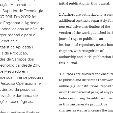
initial publication in this journal.
dução; Matemática
uto Superior de Tecnologia
2. Authors are authorized to assu
3-2011. Em 20012 foi
additional contracts separately, for
 de Engenharia Agrícola
non-exclusive distribution of the
 onde leciona ao nível de
version of the work published in t
experimental e para o
journal (e.g., to publish in an
Genética e
institutional repository or as a bo
atística Aplicada I.
chapter), with recognition of
ria de Produção,
authorship and initial publication 
ndes de Campos dos
this journal.
ecnológica, desde 2016,
 de Mestrado em
3. Authors are allowed and encour
e sua linha de pesquisa
to publish and distribute their wo
 Pesquisa Operacional e
online (e.g. in institutional reposit
 dentro da pesquisa
or on their personal page) at any p
previsão e demanda de
before or during the editorial proc
ções tecnológicas.
as this can generate productive
changes, as well as increase the im
es / Instituto Federal