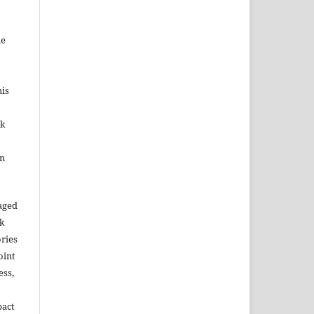
me
his
ok
in
aged
rk
ories
oint
ess,
pact