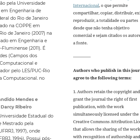
ão pela Universidade
Internacional
, o que permite
E em Engenharia de
compartilhar, copiar, distribuir, exi
ral do Rio de Janeiro
reproduzir, a totalidade ou partes
orado na COPPE em
desde que não tenha objetivo
Rio de Janeiro (2007) na
comercial e sejam citados os autor
rado em Engenharia e
a fonte.
-Fluminense (2011). É
endes (Campos dos
--------------
a Computacional e
Authors who publish in this jou
sador pelo LES/PUC-Rio
agree to the following terms:
cia Computacional. no
1. Authors retain the copyright and
grant the journal the right of first
Candido Mendes e
publication, with the work
 Darcy Ribeiro
simultaneously licensed under the
niversidade Estadual do
Creative Commons Attribution Lic
e Mestrado pela
that allows the sharing of the wor
(UFRRJ, 1997), onde
with recognition of authorship an
RRJ, 1994). Possui pós-