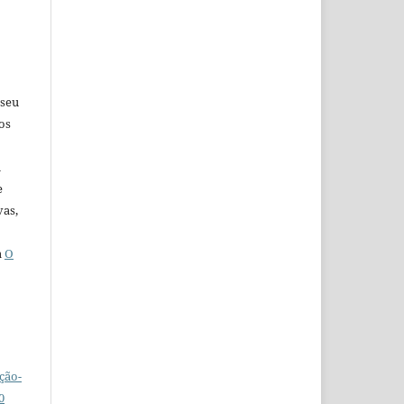
 seu
os
u
e
vas,
a
O
ção-
0