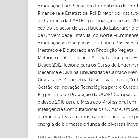
graduação Lato Sensu em Engenharia de Pro
Financeira e Estatística. Foi Diretor do Instit
de Campos da FAETEC por duas gestões de 200
cedido ao setor de Estatística do Laboratório
da Universidade Estadual do Norte Fluminense
graduação as disciplinas Estatística Básica e 
Mestrado e Doutorado em Produção Vegetal, 
Melhoramento e Ciência Animal a disciplina Est
Desde 2012, leciona para os Curso de Engenha
Mecânica e Civil na Universidade Candido Me
Goytacazes, Geometria Descritiva e Inovação T
Gestão da Inovação Tecnológica para o Curso
Engenharia de Produção da UCAM-Campos, ond
e desde 2018 para p Mestrado Profissional em
Inteligência Computacional da UCAM-Campos,
operacional, visa a amostragem e análise de 
energia de biomassa oriunda de diversas inova
Milton Erthal Jr., Universidade Candido Mend