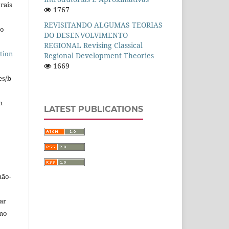
rais
1767
REVISITANDO ALGUMAS TEORIAS
ho
DO DESENVOLVIMENTO
REGIONAL Revising Classical
tion
Regional Development Theories
1669
es/b
m
LATEST PUBLICATIONS
não-
car
omo