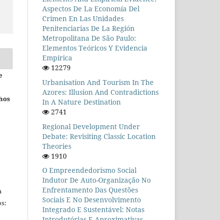
Aspectos De La Economía Del
Crimen En Las Unidades
Penitenciarias De La Región
Metropolitana De São Paulo:
Elementos Teóricos Y Evidencia
Empírica
12279
e
Urbanisation And Tourism In The
Azores: Illusion And Contradictions
hos
In A Nature Destination
2741
Regional Development Under
Debate: Revisiting Classic Location
Theories
1910
O Empreendedorismo Social
Indutor De Auto-Organização No
Enfrentamento Das Questões
a
Sociais E No Desenvolvimento
s:
Integrado E Sustentável: Notas
Introdutórias E Aproximativas