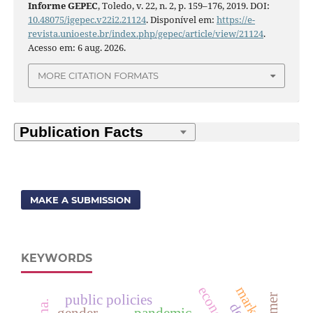
Informe GEPEC
, Toledo, v. 22, n. 2, p. 159–176, 2019. DOI:
10.48075/igepec.v22i2.21124
. Disponível em:
https://e-
revista.unioeste.br/index.php/gepec/article/view/21124
.
Acesso em: 6 aug. 2026.
MORE CITATION FORMATS
MAKE A SUBMISSION
KEYWORDS
markets
public policies
gender
pandemic