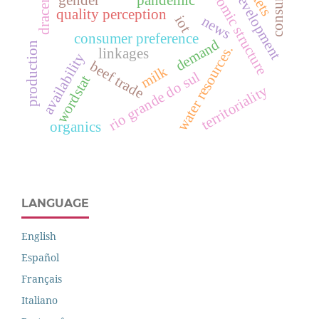
economic structure
consumer
dracena.
development
quality perception
iot
news
consumer preference
demand
production
water resources.
linkages
availability
beef trade
milk
rio grande do sul
wordstat
territoriality
organics
LANGUAGE
English
Español
Français
Italiano