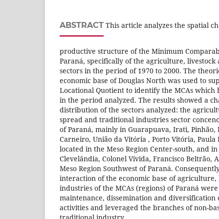
ABSTRACT
This article analyzes the spatial c
productive structure of the Minimum Comparab
Paraná, specifically of the agriculture, livestock
sectors in the period of 1970 to 2000. The theor
economic base of Douglas North was used to sup
Locational Quotient to identify the MCAs which h
in the period analyzed. The results showed a cha
distribution of the sectors analyzed: the agricult
spread and traditional industries sector concen
of Paraná, mainly in Guarapuava, Irati, Pinhão,
Carneiro, União da Vitória , Porto Vitória, Paula
located in the Meso Region Center-south, and in
Clevelândia, Colonel Vivida, Francisco Beltrão, 
Meso Region Southwest of Paraná. Consequently,
interaction of the economic base of agriculture, 
industries of the MCAs (regions) of Paraná were
maintenance, dissemination and diversification 
activities and leveraged the branches of non-basi
traditional industry.