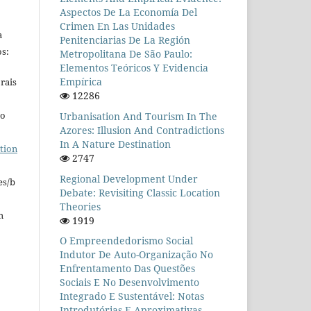
Aspectos De La Economía Del
Crimen En Las Unidades
a
Penitenciarias De La Región
s:
Metropolitana De São Paulo:
Elementos Teóricos Y Evidencia
Empírica
rais
12286
ho
Urbanisation And Tourism In The
Azores: Illusion And Contradictions
In A Nature Destination
tion
2747
Regional Development Under
es/b
Debate: Revisiting Classic Location
Theories
m
1919
O Empreendedorismo Social
Indutor De Auto-Organização No
Enfrentamento Das Questões
Sociais E No Desenvolvimento
Integrado E Sustentável: Notas
Introdutórias E Aproximativas