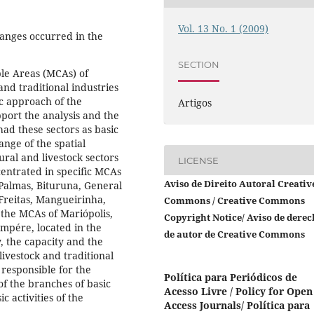
Vol. 13 No. 1 (2009)
hanges occurred in the
SECTION
le Areas (MCAs) of
 and traditional industries
ic approach of the
Artigos
port the analysis and the
ad these sectors as basic
nge of the spatial
ural and livestock sectors
LICENSE
centrated in specific MCAs
Aviso de Direito Autoral Creativ
 Palmas, Bituruna, General
 Freitas, Mangueirinha,
Commons / Creative Commons
 the MCAs of Mariópolis,
Copyright Notice/ Aviso de derec
Ampére, located in the
de autor de Creative Commons
 the capacity and the
livestock and traditional
 responsible for the
Política para Periódicos de
of the branches of basic
Acesso Livre / Policy for Open
c activities of the
Access Journals/ Política para