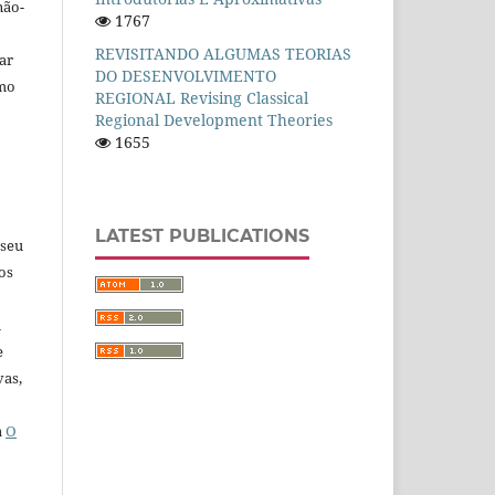
não-
1767
REVISITANDO ALGUMAS TEORIAS
car
DO DESENVOLVIMENTO
omo
REGIONAL Revising Classical
Regional Development Theories
1655
LATEST PUBLICATIONS
 seu
os
u
e
vas,
a
O