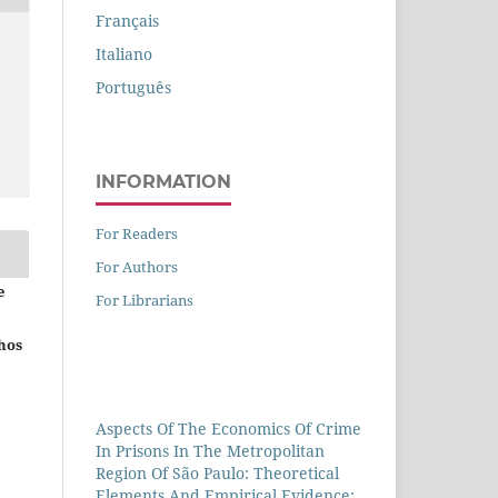
Français
Italiano
Português
INFORMATION
For Readers
For Authors
e
For Librarians
hos
Aspects Of The Economics Of Crime
In Prisons In The Metropolitan
Region Of São Paulo: Theoretical
Elements And Empirical Evidence: