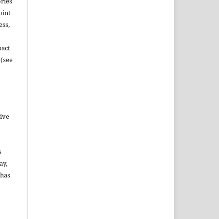
ories
oint
ess,
pact
 (see
tive
s
ay,
 has