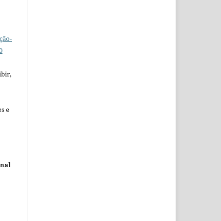
ção-
0
bir,
es e
rnal