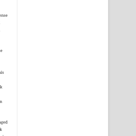
ense
k
d
me
his
ok
in
aged
rk