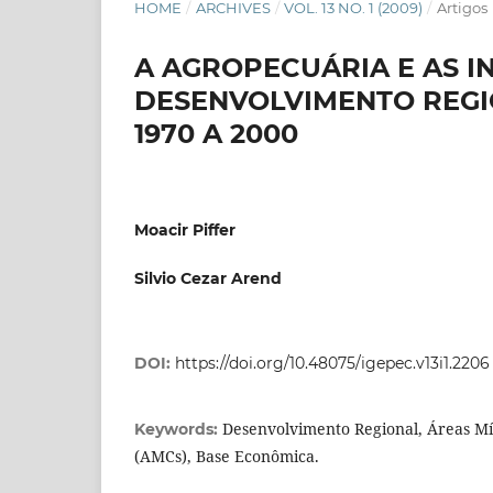
HOME
/
ARCHIVES
/
VOL. 13 NO. 1 (2009)
/
Artigos
A AGROPECUÁRIA E AS I
DESENVOLVIMENTO REGI
1970 A 2000
Moacir Piffer
Silvio Cezar Arend
DOI:
https://doi.org/10.48075/igepec.v13i1.2206
Desenvolvimento Regional, Áreas M
Keywords:
(AMCs), Base Econômica.