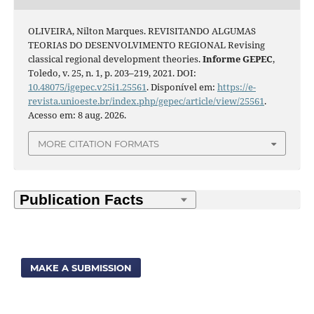
OLIVEIRA, Nilton Marques. REVISITANDO ALGUMAS
TEORIAS DO DESENVOLVIMENTO REGIONAL Revising
classical regional development theories.
Informe GEPEC
,
Toledo, v. 25, n. 1, p. 203–219, 2021. DOI:
10.48075/igepec.v25i1.25561
. Disponível em:
https://e-
revista.unioeste.br/index.php/gepec/article/view/25561
.
Acesso em: 8 aug. 2026.
MORE CITATION FORMATS
MAKE A SUBMISSION