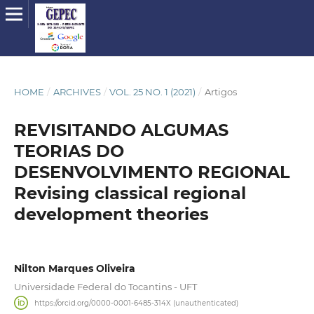
HOME
/
ARCHIVES
/
VOL. 25 NO. 1 (2021)
/
Artigos
REVISITANDO ALGUMAS
TEORIAS DO
DESENVOLVIMENTO REGIONAL
Revising classical regional
development theories
Nilton Marques Oliveira
Universidade Federal do Tocantins - UFT
https://orcid.org/0000-0001-6485-314X (unauthenticated)