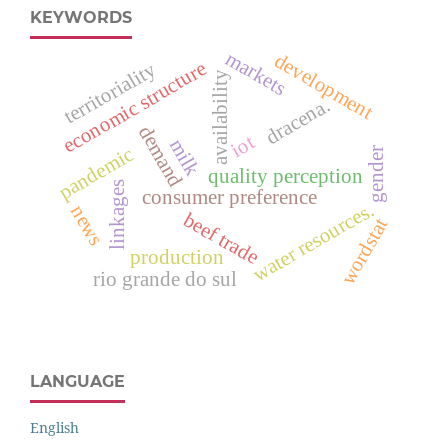
KEYWORDS
markets
development
economic structure
territoriality
availability
dracena.
demand
iot
milk
pandemic
gender
quality perception
linkages
consumer preference
water resources.
news
beef trade
wordstat
production
rio grande do sul
LANGUAGE
English