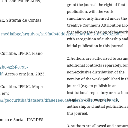
 ed. São Paulo: Atlas,
grant the journal the right of first
publication, with the work
simultaneously licensed under the
IBGE. Sistema de Contas
Creative Commons Attribution Lic
that allows the sharing of the wor
com_mediaibge/arquivos/a15fa6b48d822ec2e3a1965518502782.pdf
.
with recognition of authorship an
initial publication in this journal.
Curitiba. IPPUC. Plano
2. Authors are authorized to assu
additional contracts separately, for
2b0-42bf-8795-
non-exclusive distribution of the
df
. Acesso em: jan. 2023.
version of the work published in t
journal (e.g., to publish in an
 Curitiba. IPPUC. Mapa
institutional repository or as a bo
l em:
chapter), with recognition of
ites/#/geocuritiba/datasets/dfa8e1ee04104ae9b7b31570274507d9
.
authorship and initial publication 
this journal.
mico e Social. IPARDES.
3. Authors are allowed and encour