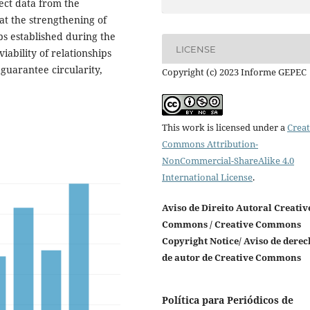
ect data from the
at the strengthening of
ips established during the
LICENSE
viability of relationships
 guarantee circularity,
Copyright (c) 2023 Informe GEPEC
This work is licensed under a
Creat
Commons Attribution-
NonCommercial-ShareAlike 4.0
International License
.
Aviso de Direito Autoral Creativ
Commons / Creative Commons
Copyright Notice/ Aviso de derec
de autor de Creative Commons
Política para Periódicos de