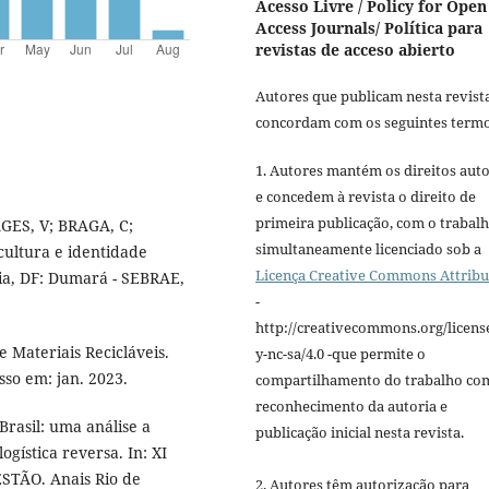
Acesso Livre / Policy for Open
Access Journals/ Política para
revistas de acceso abierto
Autores que publicam nesta revist
concordam com os seguintes termo
1. Autores mantém os direitos auto
e concedem à revista o direito de
primeira publicação, com o trabal
AGES, V; BRAGA, C;
simultaneamente licenciado sob a
cultura e identidade
Licença Creative Commons Attribu
lia, DF: Dumará - SEBRAE,
-
http://creativecommons.org/licens
 Materiais Recicláveis.
y-nc-sa/4.0 -que permite o
sso em: jan. 2023.
compartilhamento do trabalho co
reconhecimento da autoria e
Brasil: uma análise a
publicação inicial nesta revista.
ogística reversa. In: XI
ÃO. Anais Rio de
2. Autores têm autorização para