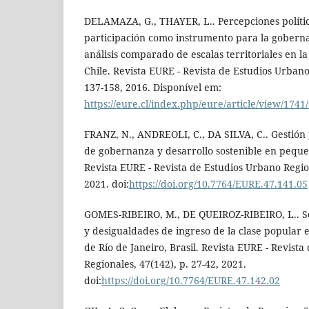
DELAMAZA, G., THAYER, L.. Percepciones polític
participación como instrumento para la gobernan
análisis comparado de escalas territoriales en 
Chile. Revista EURE - Revista de Estudios Urbano
137-158, 2016. Disponível em:
https://eure.cl/index.php/eure/article/view/1741
FRANZ, N., ANDREOLI, C., DA SILVA, C.. Gestión p
de gobernanza y desarrollo sostenible en pequeñ
Revista EURE - Revista de Estudios Urbano Region
2021. doi:
https://doi.org/10.7764/EURE.47.141.05
GOMES-RIBEIRO, M., DE QUEIROZ-RIBEIRO, L.. Se
y desigualdades de ingreso de la clase popular 
de Río de Janeiro, Brasil. Revista EURE - Revist
Regionales, 47(142), p. 27-42, 2021.
doi:
https://doi.org/10.7764/EURE.47.142.02