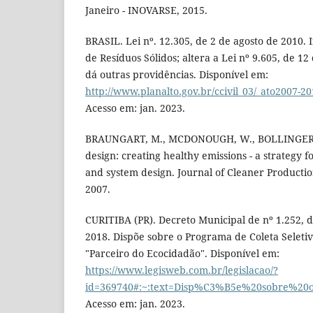
Janeiro - INOVARSE, 2015.
BRASIL. Lei nº. 12.305, de 2 de agosto de 2010. In
de Resíduos Sólidos; altera a Lei nº 9.605, de 12
dá outras providências. Disponível em:
http://www.planalto.gov.br/ccivil_03/_ato2007-20
Acesso em: jan. 2023.
BRAUNGART, M., MCDONOUGH, W., BOLLINGER, A
design: creating healthy emissions - a strategy f
and system design. Journal of Cleaner Production
2007.
CURITIBA (PR). Decreto Municipal de nº 1.252,
2018. Dispõe sobre o Programa de Coleta Seletiv
"Parceiro do Ecocidadão". Disponível em:
https://www.legisweb.com.br/legislacao/?
id=369740#:~:text=Disp%C3%B5e%20sobre%2
Acesso em: jan. 2023.