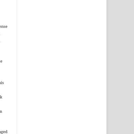
ense
k
d
me
his
ok
in
aged