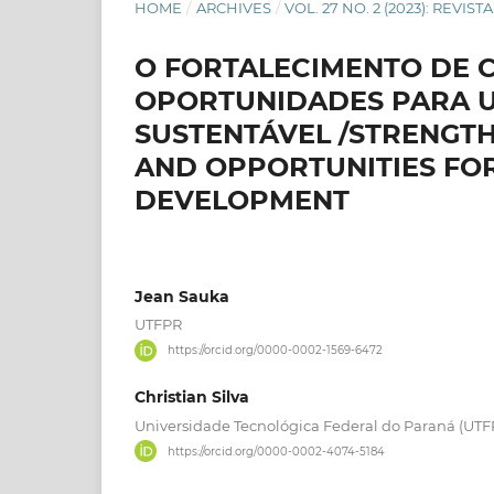
HOME
/
ARCHIVES
/
VOL. 27 NO. 2 (2023): REVI
O FORTALECIMENTO DE 
OPORTUNIDADES PARA U
SUSTENTÁVEL /STRENGT
AND OPPORTUNITIES FOR
DEVELOPMENT
Jean Sauka
UTFPR
https://orcid.org/0000-0002-1569-6472
Christian Silva
Universidade Tecnológica Federal do Paraná (UTF
https://orcid.org/0000-0002-4074-5184