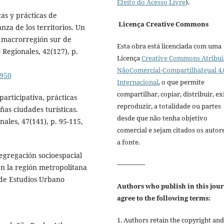
Efeito do Acesso Livre
).
as y prácticas de
Licença Creative Commons
za de los territorios. Un
la macrorregión sur de
Esta obra está licenciada com uma
 Regionales, 42(127), p.
Licença
Creative Commons Atribui
NãoComercial-CompartilhaIgual 4.
/950
Internacional
, o que permite
compartilhar, copiar, distribuir, exi
articipativa, prácticas
reproduzir, a totalidade ou partes
as ciudades turísticas.
desde que não tenha objetivo
ales, 47(141), p. 95-115,
comercial e sejam citados os autor
a fonte.
gregación socioespacial
--------------
en la región metropolitana
a de Estudios Urbano
Authors who publish in this jou
agree to the following terms:
1. Authors retain the copyright and