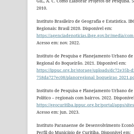
GIL, A. C. Como Elaborar Projetos de Pesquisa. 5.
2010.
Instituto Brasileiro de Geografia e Estatística. 
Regionais: Brasil 2020. Disponível em:
https://agenciadenoticias.ibge.gov.br/media/
Acesso em: nov. 2022.
Instituto de Pesquisa e Planejamento Urbano de 
Regional do Boqueirão. 2021. Disponível em:
https://ippuc.org.br/storage/uploads/dc72e35b-d
758da727ec08/planoregional_boqueirao_2021.p
Instituto de Pesquisa e Planejamento Urbano de
Político – regionais com bairros. 2022. Disponíve
https://geocuritiba.ippuc.org.br/portal/apps/s
Acesso em: jun. 2023.
Instituto Paranaense de Desenvolvimento Econô
Perfil do Município de Curitiba. Disponível em: