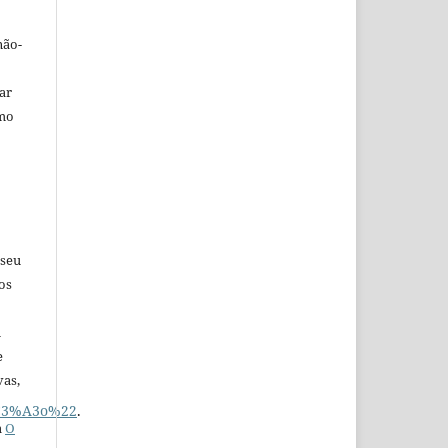
não-
car
omo
 seu
os
u
e
vas,
%C3%A3o%22
.
a
O