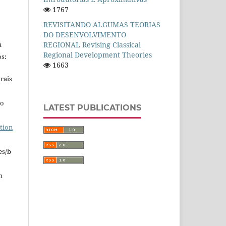
1767
REVISITANDO ALGUMAS TEORIAS
DO DESENVOLVIMENTO
a
REGIONAL Revising Classical
Regional Development Theories
s:
1663
rais
ho
LATEST PUBLICATIONS
tion
es/b
m