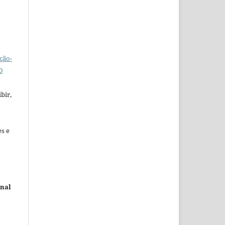
ção-
0
bir,
es e
rnal