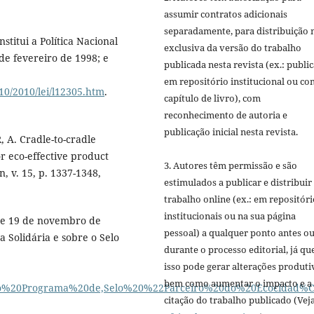
assumir contratos adicionais
separadamente, para distribuição 
stitui a Política Nacional
exclusiva da versão do trabalho
 de fevereiro de 1998; e
publicada nesta revista (ex.: publi
em repositório institucional ou c
10/2010/lei/l12305.htm
.
capítulo de livro), com
reconhecimento de autoria e
publicação inicial nesta revista.
. Cradle-to-cradle
or eco-effective product
3. Autores têm permissão e são
, v. 15, p. 1337-1348,
estimulados a publicar e distribuir
trabalho online (ex.: em repositóri
institucionais ou na sua página
 de 19 de novembro de
pessoal) a qualquer ponto antes o
a Solidária e sobre o Selo
durante o processo editorial, já qu
isso pode gerar alterações produti
bem como aumentar o impacto e a
0o%20Programa%20de,Selo%20%22Parceiro%20do%20Ecocidad
citação do trabalho publicado (Vej