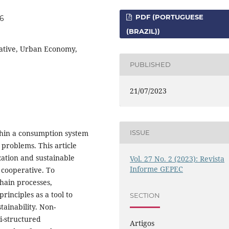
PDF (PORTUGUESE
56
(BRAZIL))
ative, Urban Economy,
PUBLISHED
21/07/2023
thin a consumption system
ISSUE
 problems. This article
zation and sustainable
Vol. 27 No. 2 (2023): Revista
Informe GEPEC
cooperative. To
hain processes,
inciples as a tool to
SECTION
tainability. Non-
i-structured
Artigos