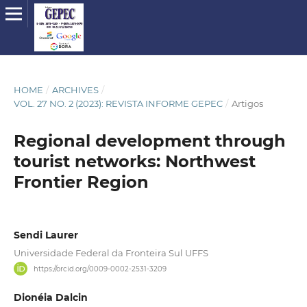
HOME
/
ARCHIVES
/
VOL. 27 NO. 2 (2023): REVISTA INFORME GEPEC
/
Artigos
Regional development through
tourist networks: Northwest
Frontier Region
Sendi Laurer
Universidade Federal da Fronteira Sul UFFS
https://orcid.org/0009-0002-2531-3209
Dionéia Dalcin