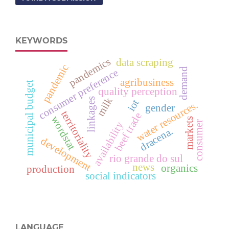
KEYWORDS
pandemics
data scraping
pandemic
demand
consumer preference
agribusiness
municipal budget
quality perception
milk
linkages
iot
water resources.
gender
territoriality
beef trade
wordstat
markets
consumer
availability
dracena.
development
rio grande do sul
news
organics
production
social indicators
LANGUAGE