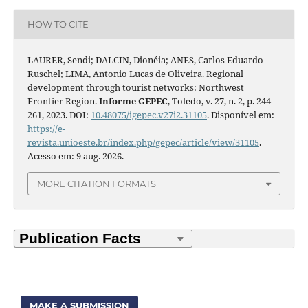
HOW TO CITE
LAURER, Sendi; DALCIN, Dionéia; ANES, Carlos Eduardo
Ruschel; LIMA, Antonio Lucas de Oliveira. Regional
development through tourist networks: Northwest
Frontier Region.
Informe GEPEC
, Toledo, v. 27, n. 2, p. 244–
261, 2023. DOI:
10.48075/igepec.v27i2.31105
. Disponível em:
https://e-
revista.unioeste.br/index.php/gepec/article/view/31105
.
Acesso em: 9 aug. 2026.
MORE CITATION FORMATS
MAKE A SUBMISSION