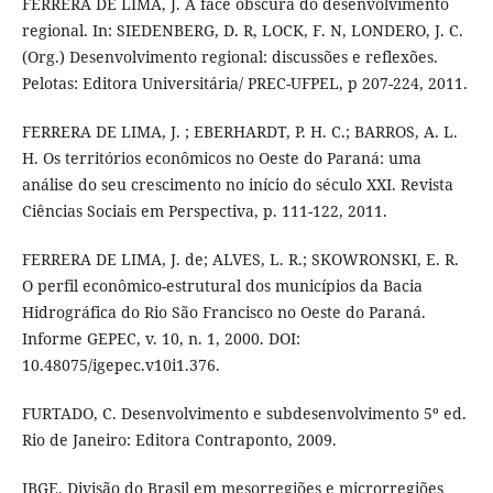
FERRERA DE LIMA, J. A face obscura do desenvolvimento
regional. In: SIEDENBERG, D. R, LOCK, F. N, LONDERO, J. C.
(Org.) Desenvolvimento regional: discussões e reflexões.
Pelotas: Editora Universitária/ PREC-UFPEL, p 207-224, 2011.
FERRERA DE LIMA, J. ; EBERHARDT, P. H. C.; BARROS, A. L.
H. Os territórios econômicos no Oeste do Paraná: uma
análise do seu crescimento no início do século XXI. Revista
Ciências Sociais em Perspectiva, p. 111-122, 2011.
FERRERA DE LIMA, J. de; ALVES, L. R.; SKOWRONSKI, E. R.
O perfil econômico-estrutural dos municípios da Bacia
Hidrográfica do Rio São Francisco no Oeste do Paraná.
Informe GEPEC, v. 10, n. 1, 2000. DOI:
10.48075/igepec.v10i1.376.
FURTADO, C. Desenvolvimento e subdesenvolvimento 5º ed.
Rio de Janeiro: Editora Contraponto, 2009.
IBGE. Divisão do Brasil em mesorregiões e microrregiões