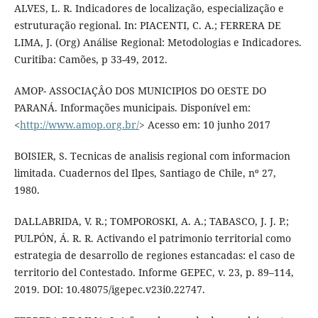
ALVES, L. R. Indicadores de localização, especialização e
estruturação regional. In: PIACENTI, C. A.; FERRERA DE
LIMA, J. (Org) Análise Regional: Metodologias e Indicadores.
Curitiba: Camões, p 33-49, 2012.
AMOP- ASSOCIAÇÂO DOS MUNICIPIOS DO OESTE DO
PARANÁ. Informações municipais. Disponível em:
<
http://www.amop.org.br/
> Acesso em: 10 junho 2017
BOISIER, S. Tecnicas de analisis regional com informacion
limitada. Cuadernos del Ilpes, Santiago de Chile, nº 27,
1980.
DALLABRIDA, V. R.; TOMPOROSKI, A. A.; TABASCO, J. J. P.;
PULPÓN, Á. R. R. Activando el patrimonio territorial como
estrategia de desarrollo de regiones estancadas: el caso de
territorio del Contestado. Informe GEPEC, v. 23, p. 89–114,
2019. DOI: 10.48075/igepec.v23i0.22747.