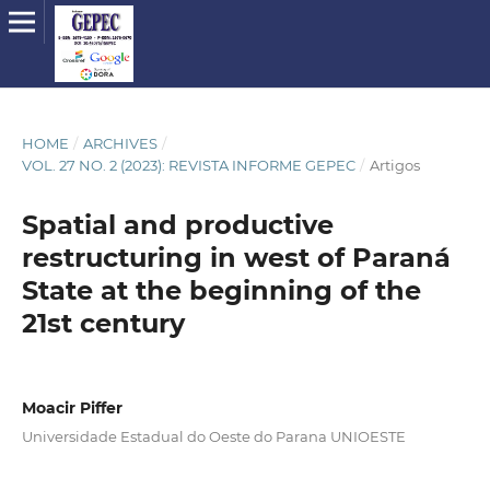
HOME
/
ARCHIVES
/
VOL. 27 NO. 2 (2023): REVISTA INFORME GEPEC
/
Artigos
Spatial and productive
restructuring in west of Paraná
State at the beginning of the
21st century
Moacir Piffer
Universidade Estadual do Oeste do Parana UNIOESTE