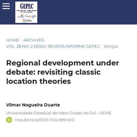
HOME
/
ARCHIVES
/
VOL. 28 NO. 2 (2024): REVISTA INFORME GEPEC
/
Artigos
Regional development under
debate: revisiting classic
location theories
Vilmar Nogueira Duarte
Universidade Estadual de Mato Grosso do Sul - UEMS
https://orcid.org/0000-0002-8989-6012