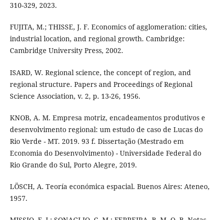
310-329, 2023.
FUJITA, M.; THISSE, J. F. Economics of agglomeration: cities,
industrial location, and regional growth. Cambridge:
Cambridge University Press, 2002.
ISARD, W. Regional science, the concept of region, and
regional structure. Papers and Proceedings of Regional
Science Association, v. 2, p. 13-26, 1956.
KNOB, A. M. Empresa motriz, encadeamentos produtivos e
desenvolvimento regional: um estudo de caso de Lucas do
Rio Verde - MT. 2019. 93 f. Dissertação (Mestrado em
Economia do Desenvolvimento) - Universidade Federal do
Rio Grande do Sul, Porto Alegre, 2019.
LÖSCH, A. Teoría económica espacial. Buenos Aires: Ateneo,
1957.
MISSIO, F. J.; SONAGLIO, C. M.; FERREIRA, B. M. O. B. Notas