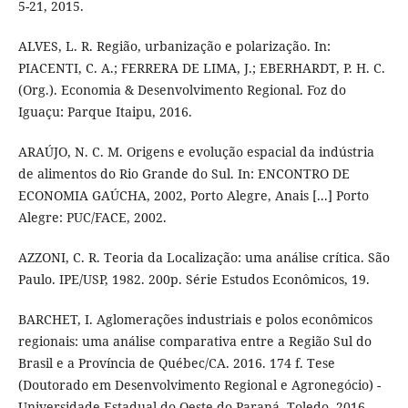
5-21, 2015.
ALVES, L. R. Região, urbanização e polarização. In:
PIACENTI, C. A.; FERRERA DE LIMA, J.; EBERHARDT, P. H. C.
(Org.). Economia & Desenvolvimento Regional. Foz do
Iguaçu: Parque Itaipu, 2016.
ARAÚJO, N. C. M. Origens e evolução espacial da indústria
de alimentos do Rio Grande do Sul. In: ENCONTRO DE
ECONOMIA GAÚCHA, 2002, Porto Alegre, Anais [...] Porto
Alegre: PUC/FACE, 2002.
AZZONI, C. R. Teoria da Localização: uma análise crítica. São
Paulo. IPE/USP, 1982. 200p. Série Estudos Econômicos, 19.
BARCHET, I. Aglomerações industriais e polos econômicos
regionais: uma análise comparativa entre a Região Sul do
Brasil e a Província de Québec/CA. 2016. 174 f. Tese
(Doutorado em Desenvolvimento Regional e Agronegócio) -
Universidade Estadual do Oeste do Paraná, Toledo, 2016.