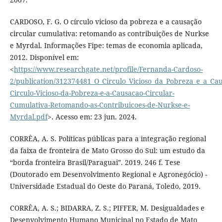
CARDOSO, F. G. O círculo vicioso da pobreza e a causação
circular cumulativa: retomando as contribuições de Nurkse
e Myrdal. Informações Fipe: temas de economia aplicada,
2012. Disponível em:
<
https://www.researchgate.net/profile/Fernanda-Cardoso-
2/publication/312374481_O_Circulo_Vicioso_da_Pobreza_e_a_C
Circulo-Vicioso-da-Pobreza-e-a-Causacao-Circular-
Cumulativa-Retomando-as-Contribuicoes-de-Nurkse-e-
Myrdal.pdf
>. Acesso em: 23 jun. 2024.
CORRÊA, A. S. Políticas públicas para a integração regional
da faixa de fronteira de Mato Grosso do Sul: um estudo da
“borda fronteira Brasil/Paraguai”. 2019. 246 f. Tese
(Doutorado em Desenvolvimento Regional e Agronegócio) -
Universidade Estadual do Oeste do Paraná, Toledo, 2019.
CORRÊA, A. S.; BIDARRA, Z. S.; PIFFER, M. Desigualdades e
Desenvolvimento Humano Municipal no Estado de Mato