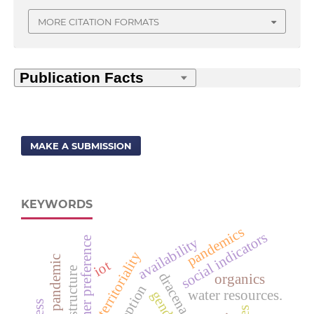
MORE CITATION FORMATS
MAKE A SUBMISSION
KEYWORDS
pandemics
social indicators
consumer preference
availability
territoriality
pandemic
iot
dracena.
organics
water resources.
gender