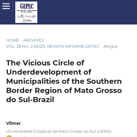
HOME
/
ARCHIVES
/
VOL. 29 NO. 2 (2025): REVISTA INFORME GEPEC
/
Artigos
The Vicious Circle of
Underdevelopment of
Municipalities of the Southern
Border Region of Mato Grosso
do Sul-Brazil
Vilmar
Universidade Estadual de Mato Grosso do Sul (UEMS)