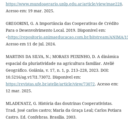
https://www.mundoagrario.unlp.edu.ar/article/view/mae228
.
Acesso em: 19 mar. 2025.
GREGORINI, G. A Importância das Cooperativas de Crédito
Para o Desenvolvimento Local. 2019. Disponível em:
<
https://repositorio.animaeducacao.com.br/bitstream/ANIMA/1
Acesso em 11 de jul. 2024.
MARTINS DA SILVA, N.; MORAES PEIXINHO, D. A dinâmica
espacial da pluriatividade na agricultura familiar. Ateliê
Geográfico. Goiânia, v. 17, n. 1, p. 213–228, 2023. DOI:
10.5216/ag.v17i1.73072. Disponível em:
https://revistas.ufg.br/atelie/article/view/73072
. Acesso em:
12 mar. 2025.
MLADENATZ, G. História das doutrinas Cooperativistas.
Trad. José carlos castro; Maria da Graça Leal; Carlos Potiara
Castro. Ed. Confebras. Brasília. 2003.