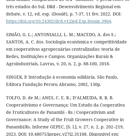
três estados do Sul. DRd - Desenvolvimento Regional em
debate, v. 12, ed. esp. (Dossiê), p. 7-37, 11 fev. 2022. DOI:
https://doi.org/10.24302/drd.v12ied.Esp.Dossie.3904
.
SIMÃO, G. L.; ANTONIALLI, L. M.; MACEDO, A. dos S.;
SANTOS, A. C. dos. Sociologia econômica e competitividade
em cooperativas agropecuárias centralizadas: teoria de
Redes, Instituições e Campos. Organizações Rurais &
Agroindustriais, Lavras, v. 20, n. 2, p. 88-100, 2018.
SINGER, P. Introdução à economia solidária. São Paulo,
Editora Fundação Perseu Abramo, 2002, 130p.
TOLFO, D. de M.; ANES, C. E. R.; D’ALMEIDA, R. R. B.
Cooperativismo e Governança: Um Estudo da Cooperativa
de Fruticultores de Panambi - Rs / Cooperativism and
Governance: A Study of the Fruit Growers Cooperative in
Panambi/Rs. Informe GEPEC, [S. l.], v. 27, n. 2, p. 202–219,
2023. DOI: 10.48075/igepec.v27i2.31108. Disponível em: