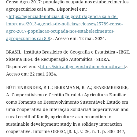
Censo Agro 2017: população ocupada nos estabelecimentos
agropecuários cai 8,8%. Disponível em:
<
https://agenciadenoticias.ibge.gov.br/agencia-sala-de-
imprensa/2013-agencia-de-noticias/releases/25789-censo-
agro-2017-populacao-ocupada-nos-estabelecimentos-
agropecuarios-cai-8-8
>. Acesso em: 12 mai. 2024.
BRASIL. Instituto Brasileiro de Geografia e Estatística - IBGE.
Sistema IBGE de Recuperação Automática - SIDRA.
Disponível em: <
https://sidra.ibge.gov.br/home/pmc/brasil
>.
Acesso em: 22 mai. 2024.
BÜTTENBENDER, P. L.; BERKMANN, B. A.; SPAREMBERGER,
A. Cooperativismo e Credito Rural da Agricultura Familiar
como Fomento ao Desenvolvimento Sustentável: Estudo em
uma Cooperativa de Interação Solidária/Cooperativism and
rural credit of family agriculture as a promotion to
sustainable development: study in a solidary interaction
cooperative. Informe GEPEC, [S. l.], v. 26, n. 1, p. 330–347,