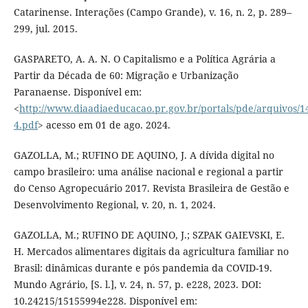
Catarinense. Interações (Campo Grande), v. 16, n. 2, p. 289–
299, jul. 2015.
GASPARETO, A. A. N. O Capitalismo e a Política Agrária a
Partir da Década de 60: Migração e Urbanização
Paranaense. Disponível em:
<
http://www.diaadiaeducacao.pr.gov.br/portals/pde/arquivos/1
4.pdf
> acesso em 01 de ago. 2024.
GAZOLLA, M.; RUFINO DE AQUINO, J. A dívida digital no
campo brasileiro: uma análise nacional e regional a partir
do Censo Agropecuário 2017. Revista Brasileira de Gestão e
Desenvolvimento Regional, v. 20, n. 1, 2024.
GAZOLLA, M.; RUFINO DE AQUINO, J.; SZPAK GAIEVSKI, E.
H. Mercados alimentares digitais da agricultura familiar no
Brasil: dinâmicas durante e pós pandemia da COVID-19.
Mundo Agrário, [S. l.], v. 24, n. 57, p. e228, 2023. DOI:
10.24215/15155994e228. Disponível em: