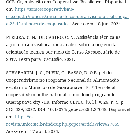
OCB. Organização das Cooperativas Brasileiras. Disponível
em:
https://somoscooperativismo-
ce.coop.br/noticias/anuario-do-cooperativismo-brasil-chega-
a-23-45-milhoes-de-cooperados
. Acesso em: 18 jun. 2024.
PEREIRA, C. N.; DE CASTRO, C. N. Assistência técnica na
agricultura brasileira: uma análise sobre a origem da
orientação técnica por meio do Censo Agropecuário de
2017. Texto para Discussão, 2021.
SCHABARUM, J. C.; PLEIN, C.; BASSO, D. O Papel do
Cooperativismo no Programa Nacional de Alimentação
escolar no Município de Guarapuava - Pr /The role of
cooperativism in the national school food program in
Guarapuava city - PR. Informe GEPEC, [S. l.], v. 26, n. 1, p.
313–329, 2022. DOI: 10.48075/igepec.v26i1.27059. Disponível
em:
https://e-
revista.unioeste.br/index.php/gepec/article/view/27059
.
Acesso em: 17 abril. 2025.