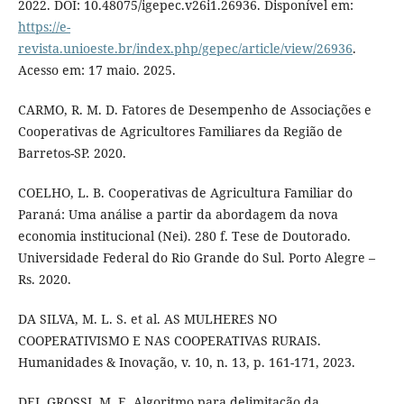
2022. DOI: 10.48075/igepec.v26i1.26936. Disponível em:
https://e-
revista.unioeste.br/index.php/gepec/article/view/26936
.
Acesso em: 17 maio. 2025.
CARMO, R. M. D. Fatores de Desempenho de Associações e
Cooperativas de Agricultores Familiares da Região de
Barretos-SP. 2020.
COELHO, L. B. Cooperativas de Agricultura Familiar do
Paraná: Uma análise a partir da abordagem da nova
economia institucional (Nei). 280 f. Tese de Doutorado.
Universidade Federal do Rio Grande do Sul. Porto Alegre –
Rs. 2020.
DA SILVA, M. L. S. et al. AS MULHERES NO
COOPERATIVISMO E NAS COOPERATIVAS RURAIS.
Humanidades & Inovação, v. 10, n. 13, p. 161-171, 2023.
DEL GROSSI, M. E. Algoritmo para delimitação da