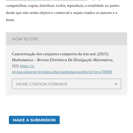
compartilhar, copiar, distribuir, exibir, reproduzir, a totalidade ou partes
desde que não tenha objetivo comercial e sejam citados os autores e a
fonte.
HOW TO CITE
Caracterização dos conjuntos compactos da reta real. (2025).
Mathematica – Revista Eletrônica De Divulgação Matemática
,
1
(1).
https://e-
revista.unioeste.br/index.php/mathematica/article/view/36698
MORE CITATION FORMATS
MAKE A SUBMISSION