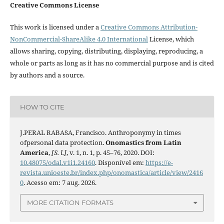
Creative Commons License
This work is licensed under a
Creative Commons Attribution-
NonCommercial-ShareAlike 4.0 International
License, which
allows sharing, copying, distributing, displaying, reproducing, a
whole or parts as long as it has no commercial purpose and is cited
by authors and a source.
HOW TO CITE
J.PERAL RABASA, Francisco. Anthroponymy in times
ofpersonal data protection.
Onomastics from Latin
America
,
[S. l.]
, v. 1, n. 1, p. 45–76, 2020. DOI:
10.48075/odal.v1i1.24160
. Disponível em:
https://e-
revista.unioeste.br/index.php/onomastica/article/view/2416
0
. Acesso em: 7 aug. 2026.
MORE CITATION FORMATS