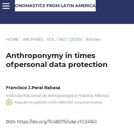
ONOMASTICS FROM LATIN AMERICA
HOME
/
ARCHIVES
/
VOL. 1 NO. 1 (2020)
/
Articles
Anthroponymy in times
ofpersonal data protection
Francisco J.Peral Rabasa
Instituto Nacional de Antropología e Historia, México
https://orcid.org/0000-0003-4926-2557 (unauthenticated)
DOI:
https://doi.org/10.48075/odal.v1i1.24160