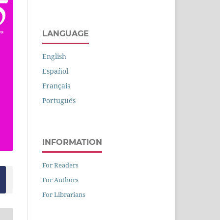
LANGUAGE
English
Español
Français
Português
INFORMATION
For Readers
For Authors
For Librarians