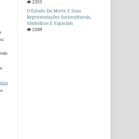
2355
O Estudo Da Morte E Suas
Representações Socioculturais,
Simbólicas E Espaciais
2109
a
s:
rais
ho
tion
do