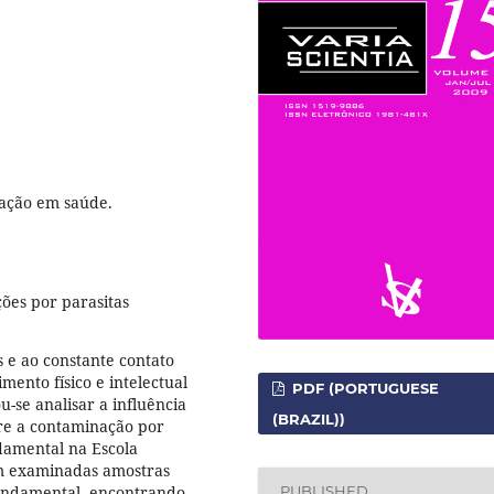
ucação em saúde.
ções por parasitas
s e ao constante contato
ento físico e intelectual
PDF (PORTUGUESE
-se analisar a influência
(BRAZIL))
re a contaminação por
ndamental na Escola
am examinadas amostras
 fundamental, encontrando-
PUBLISHED