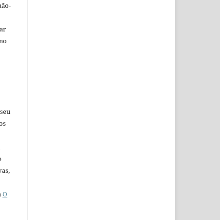
não-
car
omo
 seu
os
u
e
vas,
a
O