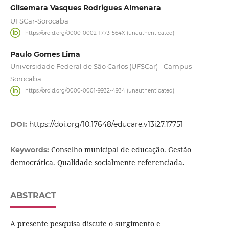
Gilsemara Vasques Rodrigues Almenara
UFSCar-Sorocaba
https://orcid.org/0000-0002-1773-564X (unauthenticated)
Paulo Gomes Lima
Universidade Federal de São Carlos (UFSCar) - Campus
Sorocaba
https://orcid.org/0000-0001-9932-4934 (unauthenticated)
DOI:
https://doi.org/10.17648/educare.v13i27.17751
Conselho municipal de educação. Gestão
Keywords:
democrática. Qualidade socialmente referenciada.
ABSTRACT
A presente pesquisa discute o surgimento e