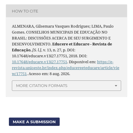
HOW TO CITE
ALMENARA, Gilsemara Vasques Rodrigues; LIMA, Paulo
Gomes. CONSELHOS MUNICIPAIS DE EDUCAÇÃO NO
BRASIL: DISCUSSÕES ACERCA DE SEU SURGIMENTO E
DESENVOLVIMENTO.
Educere et Educare - Revista de
Educação
,
[S. l.]
, v. 13, n. 27, p. DOI:
10.17648/educare.v13i27.17751, 2018. DOI:
10.17648/educare.v13i27.17751
. Disponível em:
https://e-
revista.unioeste.br/index.php/educereeteducare/article/vie
w/17751
. Acesso em: 8 aug. 2026.
MORE CITATION FORMATS
MAKE A SUBMISSION