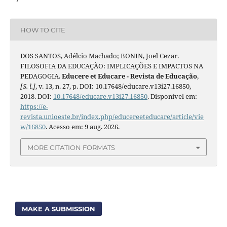
HOW TO CITE
DOS SANTOS, Adélcio Machado; BONIN, Joel Cezar.
FILOSOFIA DA EDUCAÇÃO: IMPLICAÇÕES E IMPACTOS NA
PEDAGOGIA.
Educere et Educare - Revista de Educação
,
[S. l.]
, v. 13, n. 27, p. DOI: 10.17648/educare.v13i27.16850,
2018. DOI:
10.17648/educare.v13i27.16850
. Disponível em:
https://e-
revista.unioeste.br/index.php/educereeteducare/article/vie
w/16850
. Acesso em: 9 aug. 2026.
MORE CITATION FORMATS
MAKE A SUBMISSION