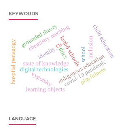
KEYWORDS
grounded theory
chemistry teaching
child education
krahô schools
inclusion
hospital pedagogy
cts
identity.
dtics
school
indigenous education
covid-19 pandemic
state of knowledge
playfulness
digital technologies
vygotsky
learning objects
LANGUAGE