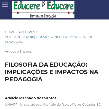
HOME
/
ARCHIVES
/
VOL. 13, N. 27 (2018) DOSSIÊ: CONSELHO MUNICIPAL DE
EDUCAÇÃO
/
Artigos e Ensaios
FILOSOFIA DA EDUCAÇÃO:
IMPLICAÇÕES E IMPACTOS NA
PEDAGOGIA
Adélcio Machado dos Santos
UNIARP - Universidade Alto Vale do Rio do Peixe-Caçador-SC