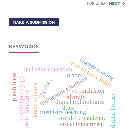
1-25 of 53
NEXT
MAKE A SUBMISSION
KEYWORDS
teacher training
state of knowledge
inclusive education
school
playfulness
indigenous education
hospital pedagogy
vygotsky
krahô schools
cts
inclusion
child education
digital literacy
identity.
digital technologies
dtics
chemistry teaching
covid-19 pandemic
visual impairment