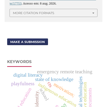
w/17753
. Acesso em: 8 aug. 2026.
MORE CITATION FORMATS
MAKE A SUBMISSION
KEYWORDS
emergency remote teaching
digital literacy
digital technologies
state of knowledge
cts
playfulness
indigenous education
motivation;
inclusive education
child education
school
official documents
identity.