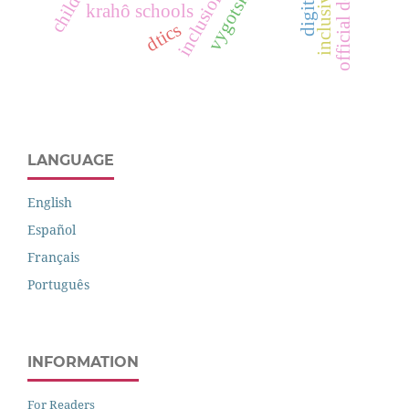
vygotsky
inclusion
krahô schools
dtics
LANGUAGE
English
Español
Français
Português
INFORMATION
For Readers