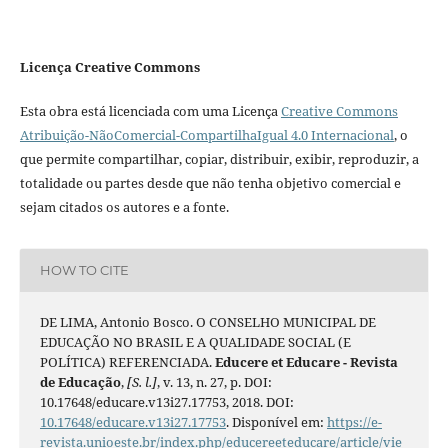
Licença Creative Commons
Esta obra está licenciada com uma Licença
Creative Commons
Atribuição-NãoComercial-CompartilhaIgual 4.0 Internacional
, o
que permite compartilhar, copiar, distribuir, exibir, reproduzir, a
totalidade ou partes desde que não tenha objetivo comercial e
sejam citados os autores e a fonte.
HOW TO CITE
DE LIMA, Antonio Bosco. O CONSELHO MUNICIPAL DE
EDUCAÇÃO NO BRASIL E A QUALIDADE SOCIAL (E
POLÍTICA) REFERENCIADA.
Educere et Educare - Revista
de Educação
,
[S. l.]
, v. 13, n. 27, p. DOI:
10.17648/educare.v13i27.17753, 2018. DOI:
10.17648/educare.v13i27.17753
. Disponível em:
https://e-
revista.unioeste.br/index.php/educereeteducare/article/vie