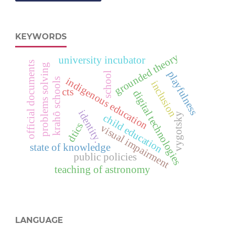
KEYWORDS
grounded theory
university incubator
official documents
problems solving
playfulness
school
indigenous education
krahô schools
inclusion
cts
digital technologies
identity.
vygotsky
child education
dtics
visual impairment
state of knowledge
public policies
teaching of astronomy
LANGUAGE