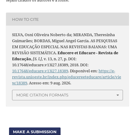
sejam citados os autores e a fonte.
HOW TO CITE
SILVA, Osni Oliveira Noberto da; MIRANDA, Theresinha
Guimarães; BORDAS, Miguel Angel Garcia. AS PESQUISAS
EM EDUCAÇÃO ESPECIAL NAS REVISTAS BAIANAS: UMA
REVISÃO SISTEMÁTICA.
Educere et Educare - Revista de
Educação
,
[S. l.]
, v. 13, n. 27, p. DOI:
10.17648/educare.v13i27.18389, 2018. DOI:
10.17648/educare.v13i27.18389
. Disponível em:
https://e-
revista.unioeste.br/index.php/educereeteducare/article/vie
w/18389
. Acesso em: 9 aug. 2026.
MORE CITATION FORMATS
MAKE A SUBMISSION