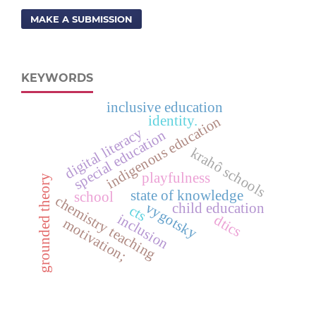
MAKE A SUBMISSION
KEYWORDS
inclusive education
identity.
indigenous education
digital literacy
special education
krahô schools
playfulness
grounded theory
state of knowledge
school
chemistry teaching
vygotsky
child education
cts
inclusion
dtics
motivation;