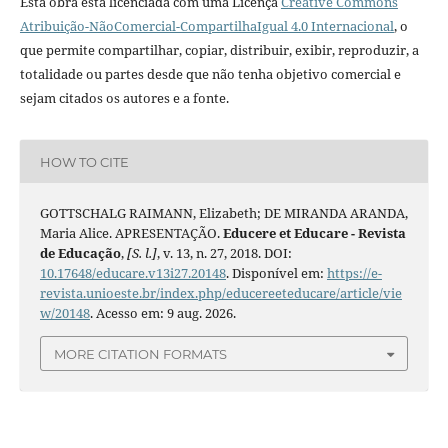
Esta obra está licenciada com uma Licença
Creative Commons
Atribuição-NãoComercial-CompartilhaIgual 4.0 Internacional
, o
que permite compartilhar, copiar, distribuir, exibir, reproduzir, a
totalidade ou partes desde que não tenha objetivo comercial e
sejam citados os autores e a fonte.
HOW TO CITE
GOTTSCHALG RAIMANN, Elizabeth; DE MIRANDA ARANDA,
Maria Alice. APRESENTAÇÃO.
Educere et Educare - Revista
de Educação
,
[S. l.]
, v. 13, n. 27, 2018. DOI:
10.17648/educare.v13i27.20148
. Disponível em:
https://e-
revista.unioeste.br/index.php/educereeteducare/article/vie
w/20148
. Acesso em: 9 aug. 2026.
MORE CITATION FORMATS