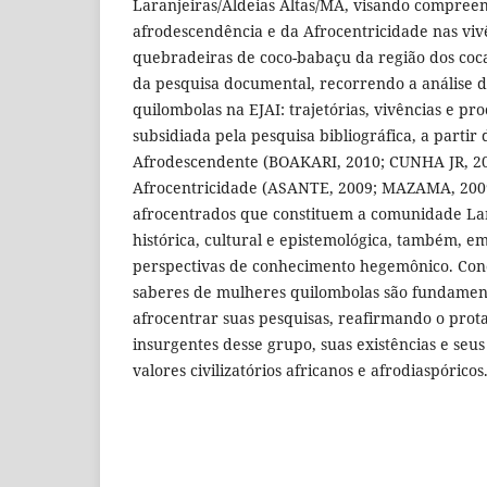
Laranjeiras/Aldeias Altas/MA, visando compree
afrodescendência e da Afrocentricidade nas viv
quebradeiras de coco-babaçu da região dos coc
da pesquisa documental, recorrendo a análise 
quilombolas na EJAI: trajetórias, vivências e pro
subsidiada pela pesquisa bibliográfica, a partir 
Afrodescendente (BOAKARI, 2010; CUNHA JR, 200
Afrocentricidade (ASANTE, 2009; MAZAMA, 2009
afrocentrados que constituem a comunidade Lar
histórica, cultural e epistemológica, também, e
perspectivas de conhecimento hegemônico. Conc
saberes de mulheres quilombolas são fundamen
afrocentrar suas pesquisas, reafirmando o prot
insurgentes desse grupo, suas existências e seus 
valores civilizatórios africanos e afrodiaspóricos