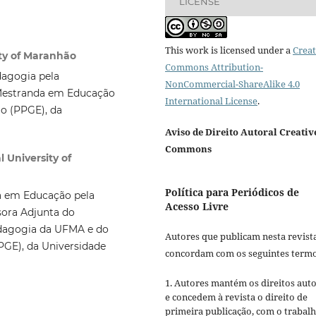
LICENSE
This work is licensed under a
Creat
ity of Maranhão
Commons Attribution-
dagogia pela
NonCommercial-ShareAlike 4.0
Mestranda em Educação
International License
.
o (PPGE), da
Aviso de Direito Autoral Creativ
Commons
 University of
Política para Periódicos de
a em Educação pela
Acesso Livre
sora Adjunta do
edagogia da UFMA e do
Autores que publicam nesta revist
GE), da Universidade
concordam com os seguintes termo
1. Autores mantém os direitos auto
e concedem à revista o direito de
primeira publicação, com o trabal