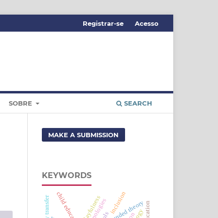
Registrar-se
Acesso
SOBRE
SEARCH
MAKE A SUBMISSION
KEYWORDS
inclusion
child education
playfulness
grounded theory