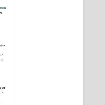
tion
do
não-
car
omo
 seu
os
u