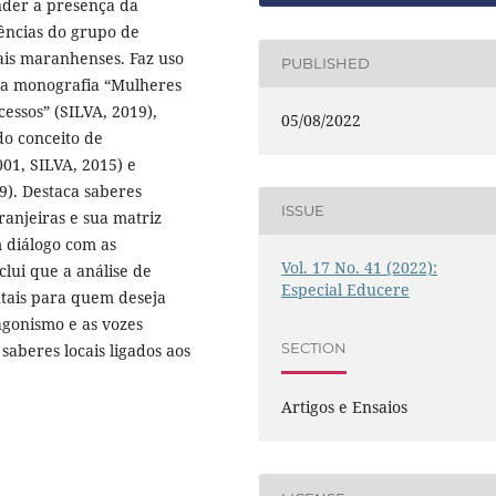
nder a presença da
ências do grupo de
ais maranhenses. Faz uso
PUBLISHED
da monografia “Mulheres
cessos” (SILVA, 2019),
05/08/2022
do conceito de
1, SILVA, 2015) e
). Destaca saberes
ISSUE
anjeiras e sua matriz
m diálogo com as
Vol. 17 No. 41 (2022):
lui que a análise de
Especial Educere
tais para quem deseja
agonismo e as vozes
SECTION
saberes locais ligados aos
.
Artigos e Ensaios