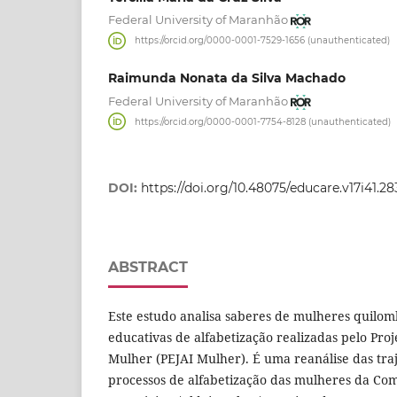
Federal University of Maranhão
https://orcid.org/0000-0001-7529-1656 (unauthenticated)
Raimunda Nonata da Silva Machado
Federal University of Maranhão
https://orcid.org/0000-0001-7754-8128 (unauthenticated)
DOI:
https://doi.org/10.48075/educare.v17i41.2
ABSTRACT
Este estudo analisa saberes de mulheres quilom
educativas de alfabetização realizadas pelo Pro
Mulher (PEJAI Mulher). É uma reanálise das traje
processos de alfabetização das mulheres da C