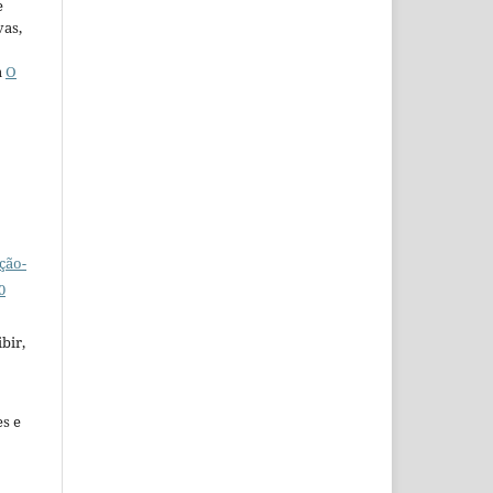
e
vas,
a
O
ção-
0
bir,
es e