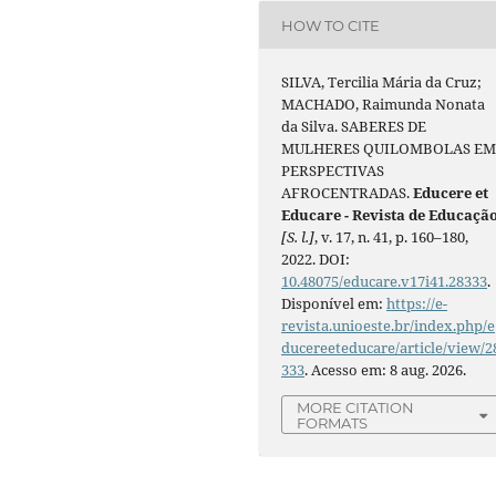
HOW TO CITE
SILVA, Tercilia Mária da Cruz;
MACHADO, Raimunda Nonata
da Silva. SABERES DE
MULHERES QUILOMBOLAS E
PERSPECTIVAS
AFROCENTRADAS.
Educere et
Educare - Revista de Educaçã
[S. l.]
, v. 17, n. 41, p. 160–180,
2022. DOI:
10.48075/educare.v17i41.28333
.
Disponível em:
https://e-
revista.unioeste.br/index.php/e
ducereeteducare/article/view/2
333
. Acesso em: 8 aug. 2026.
MORE CITATION
FORMATS