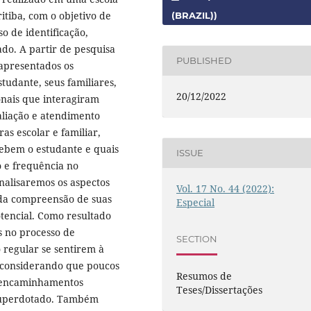
itiba, com o objetivo de
(BRAZIL))
o de identificação,
do. A partir de pesquisa
PUBLISHED
apresentados os
tudante, seus familiares,
20/12/2022
onais que interagiram
aliação e atendimento
as escolar e familiar,
cebem o estudante e quais
ISSUE
o e frequência no
nalisaremos os aspectos
Vol. 17 No. 44 (2022):
o da compreensão de suas
Especial
tencial. Como resultado
s no processo de
SECTION
 regular se sentirem à
, considerando que poucos
Resumos de
 encaminhamentos
Teses/Dissertações
 superdotado. Também