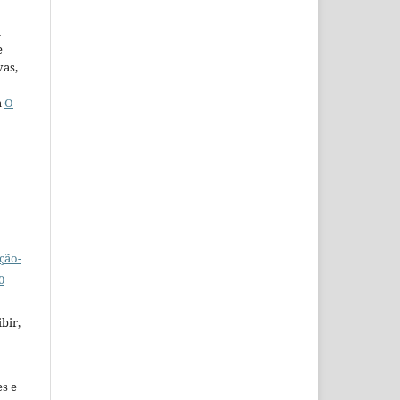
u
e
vas,
a
O
ção-
0
bir,
es e