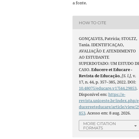
a fonte.
HOW TO CITE
GONÇALVES, Patrícia; STOLTZ,
Tania. IDENTIFICAÇAO,
AVALIAÇÃO E ATENDIMENTO
AO ESTUDANTE
SUPERDOTADO: UM ESTUDO D
CASO.
Educere et Educare -
Revista de Educação
,
[S. l.]
, v.
17, n. 44, p. 357–385, 2022. DOI:
10.48075/educare.v17i44.29853
.
Disponível em:
https://e-
revista.unioeste.br/index.php/e
ducereeteducare/article/view/2
853
. Acesso em: 8 aug. 2026.
MORE CITATION
FORMATS