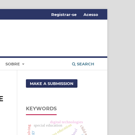
Registrar-se
Acesso
SOBRE
SEARCH
MAKE A SUBMISSION
E
KEYWORDS
digital technologies
indigenous education
special education
school