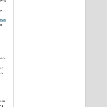
rais
ho
tion
do
não-
car
omo
 seu
os