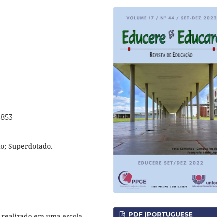
9853
to; Superdotado.
PDF (PORTUGUESE
 realizado em uma escola