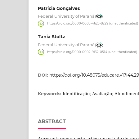
Patrícia Gonçalves
Federal University of Paraná
https://orcid.org/0000-0003-4625-8229 (unauthenticated)
Tania Stoltz
Federal University of Paraná
https://orcid.org/0000-0002-9132-0514 (unauthenticated)
DOI:
https://doi.org/10.48075/educare.v17i44.2
Identificação; Avaliação; Atendimen
Keywords:
ABSTRACT
Apresentaremos neste artigo um estudo de caso