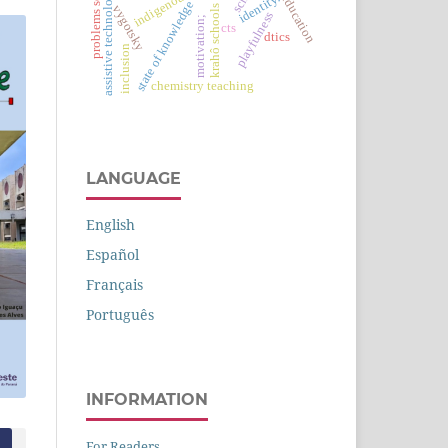
child education
problems solving
assistive technology
identity.
state of knowledge
vygotsky
krahô schools
playfulness
motivation;
cts
dtics
inclusion
chemistry teaching
LANGUAGE
English
Español
Français
Português
INFORMATION
For Readers