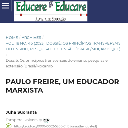
HOME
/
ARCHIVES
/
VOL. 18 NO. 46 (2023): DOSSIÊ: OS PRINCÍPIOS TRANSVERSAIS
DO ENSINO, PESQUISA E EXTENSÃO (BRASIL/MOÇAMBIQUE)
/
Dossiê: Os princípios transversais do ensino, pesquisa e
extensão (Brasil/Moçamb
PAULO FREIRE, UM EDUCADOR
MARXISTA
Juha Suoranta
Tampere University
https://orcid.org/0000-0002-5206-0115 (unauthenticated)