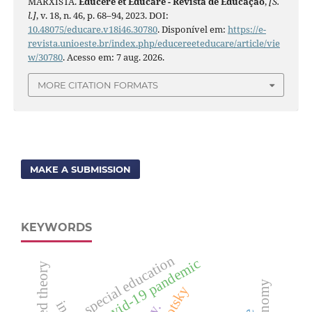
MARXISTA.
Educere et Educare - Revista de Educação
,
[S.
l.]
, v. 18, n. 46, p. 68–94, 2023. DOI:
10.48075/educare.v18i46.30780
. Disponível em:
https://e-
revista.unioeste.br/index.php/educereeteducare/article/vie
w/30780
. Acesso em: 7 aug. 2026.
MORE CITATION FORMATS
MAKE A SUBMISSION
KEYWORDS
special education
covid-19 pandemic
grounded theory
vygotsky