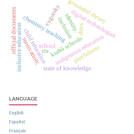
grounded theory
vygotsky
official documents
digital technologies
identity.
chemistry teaching
inclusion
inclusive education
dtics
child education
indigenous education
krahô schools
motivation;
school
playfulness
cts
state of knowledge
LANGUAGE
English
Español
Français