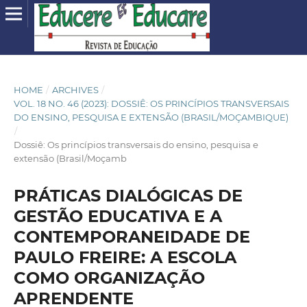
HOME
/
ARCHIVES
/
VOL. 18 NO. 46 (2023): DOSSIÊ: OS PRINCÍPIOS TRANSVERSAIS
DO ENSINO, PESQUISA E EXTENSÃO (BRASIL/MOÇAMBIQUE)
/
Dossiê: Os princípios transversais do ensino, pesquisa e
extensão (Brasil/Moçamb
PRÁTICAS DIALÓGICAS DE
GESTÃO EDUCATIVA E A
CONTEMPORANEIDADE DE
PAULO FREIRE: A ESCOLA
COMO ORGANIZAÇÃO
APRENDENTE