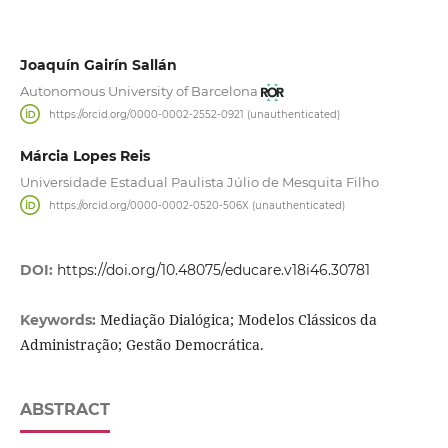
Joaquín Gairín Sallán
Autonomous University of Barcelona
https://orcid.org/0000-0002-2552-0921 (unauthenticated)
Márcia Lopes Reis
Universidade Estadual Paulista Júlio de Mesquita Filho
https://orcid.org/0000-0002-0520-506X (unauthenticated)
DOI:
https://doi.org/10.48075/educare.v18i46.30781
Mediação Dialógica; Modelos Clássicos da
Keywords:
Administração; Gestão Democrática.
ABSTRACT