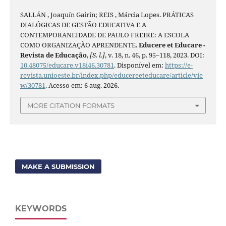
SALLÁN , Joaquín Gairín; REIS , Márcia Lopes. PRÁTICAS
DIALÓGICAS DE GESTÃO EDUCATIVA E A
CONTEMPORANEIDADE DE PAULO FREIRE: A ESCOLA
COMO ORGANIZAÇÃO APRENDENTE.
Educere et Educare -
Revista de Educação
,
[S. l.]
, v. 18, n. 46, p. 95–118, 2023. DOI:
10.48075/educare.v18i46.30781
. Disponível em:
https://e-
revista.unioeste.br/index.php/educereeteducare/article/vie
w/30781
. Acesso em: 6 aug. 2026.
MORE CITATION FORMATS
MAKE A SUBMISSION
KEYWORDS