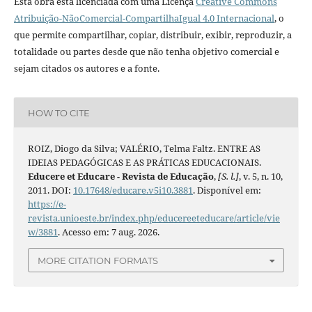
Esta obra está licenciada com uma Licença
Creative Commons
Atribuição-NãoComercial-CompartilhaIgual 4.0 Internacional
, o
que permite compartilhar, copiar, distribuir, exibir, reproduzir, a
totalidade ou partes desde que não tenha objetivo comercial e
sejam citados os autores e a fonte.
HOW TO CITE
ROIZ, Diogo da Silva; VALÉRIO, Telma Faltz. ENTRE AS
IDEIAS PEDAGÓGICAS E AS PRÁTICAS EDUCACIONAIS.
Educere et Educare - Revista de Educação
,
[S. l.]
, v. 5, n. 10,
2011. DOI:
10.17648/educare.v5i10.3881
. Disponível em:
https://e-
revista.unioeste.br/index.php/educereeteducare/article/vie
w/3881
. Acesso em: 7 aug. 2026.
MORE CITATION FORMATS