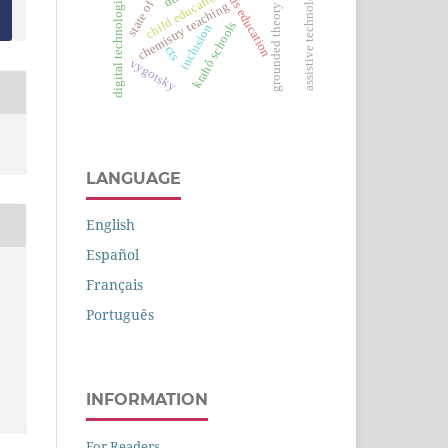
indigenous education
assistive technology
child education
digital technologies
chemistry teaching
grounded theory
krahô schools
inclusion
cts
vygotsky
LANGUAGE
English
Español
Français
Português
INFORMATION
For Readers