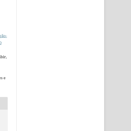
ção-
0
bir,
es e
O