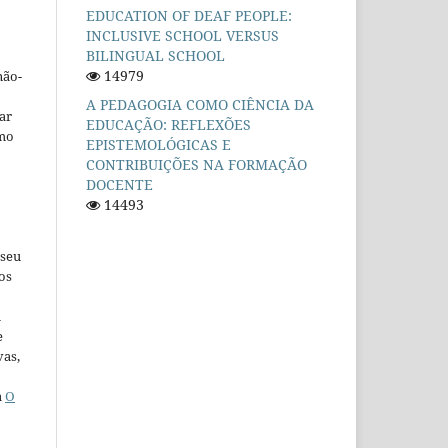
EDUCATION OF DEAF PEOPLE:
INCLUSIVE SCHOOL VERSUS
BILINGUAL SCHOOL
14979
não-
A PEDAGOGIA COMO CIÊNCIA DA
car
EDUCAÇÃO: REFLEXÕES
omo
EPISTEMOLÓGICAS E
CONTRIBUIÇÕES NA FORMAÇÃO
DOCENTE
14493
 seu
os
u
e
vas,
a
O