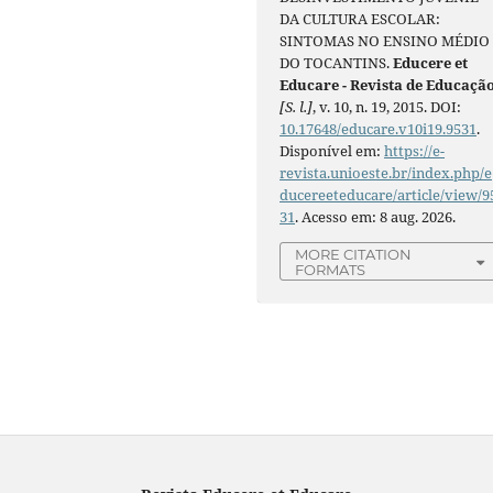
DA CULTURA ESCOLAR:
SINTOMAS NO ENSINO MÉDIO
DO TOCANTINS.
Educere et
Educare - Revista de Educaçã
[S. l.]
, v. 10, n. 19, 2015. DOI:
10.17648/educare.v10i19.9531
.
Disponível em:
https://e-
revista.unioeste.br/index.php/e
ducereeteducare/article/view/9
31
. Acesso em: 8 aug. 2026.
MORE CITATION
FORMATS