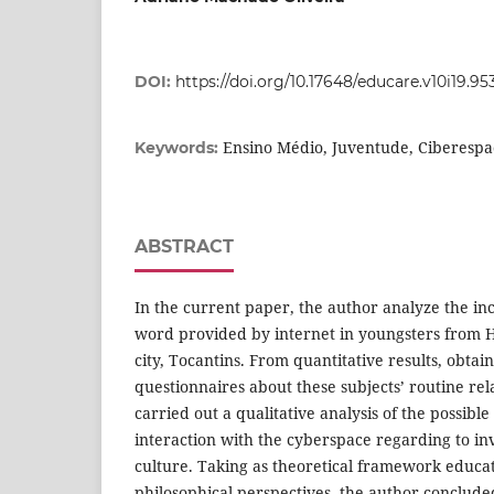
DOI:
https://doi.org/10.17648/educare.v10i19.95
Ensino Médio, Juventude, Ciberespa
Keywords:
ABSTRACT
In the current paper, the author analyze the inc
word provided by internet in youngsters from H
city, Tocantins. From quantitative results, obtai
questionnaires about these subjects’ routine rela
carried out a qualitative analysis of the possible
interaction with the cyberspace regarding to in
culture. Taking as theoretical framework educat
philosophical perspectives, the author conclude