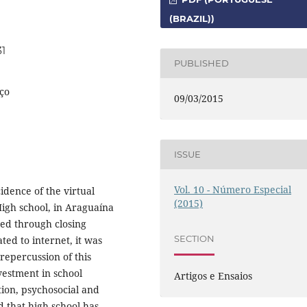
(BRAZIL))
31
PUBLISHED
ço
09/03/2015
ISSUE
Vol. 10 - Número Especial
idence of the virtual
(2015)
igh school, in Araguaína
ned through closing
SECTION
ted to internet, it was
 repercussion of this
vestment in school
Artigos e Ensaios
ion, psychosocial and
d that high school has