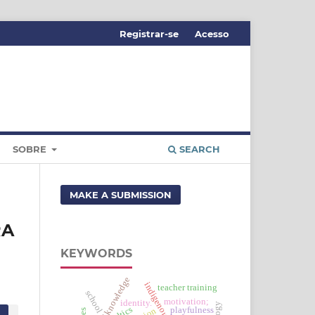
Registrar-se
Acesso
SOBRE
SEARCH
MAKE A SUBMISSION
RA
KEYWORDS
state of knowledge
teacher training
school
motivation;
identity.
dtics
playfulness