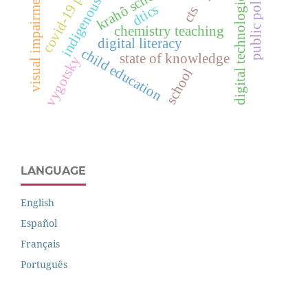
indigenous education
covid-19 pandemic
public policies
krahô schools
visual impairment
digital technologies
dtics
cts
chemistry teaching
digital literacy
child education
state of knowledge
vygotsky
school
LANGUAGE
English
Español
Français
Português