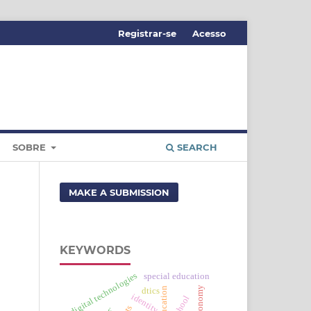
Registrar-se
Acesso
SOBRE
SEARCH
MAKE A SUBMISSION
KEYWORDS
digital technologies
special education
dtics
identity.
school
cts