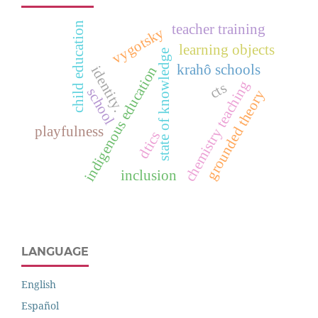
child education
teacher training
vygotsky
learning objects
state of knowledge
krahô schools
identity.
indigenous education
chemistry teaching
cts
school
grounded theory
playfulness
dtics
inclusion
LANGUAGE
English
Español